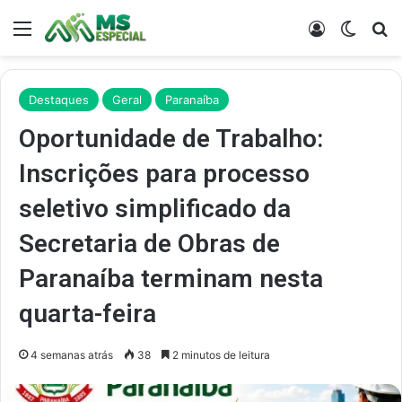
Menu
Entrar
Switch
Pr
Destaques
Geral
Paranaíba
Oportunidade de Trabalho:
Inscrições para processo
seletivo simplificado da
Secretaria de Obras de
Paranaíba terminam nesta
quarta-feira
4 semanas atrás
38
2 minutos de leitura