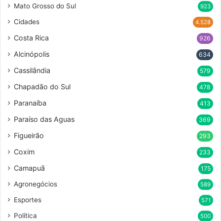
Mato Grosso do Sul
923
Cidades
4.528
Costa Rica
926
Alcinópolis
634
Cassilândia
579
Chapadão do Sul
478
Paranaíba
413
Paraíso das Aguas
369
Figueirão
293
Coxim
233
Camapuã
175
Agronegócios
589
Esportes
571
Política
500