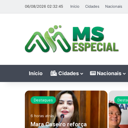
06/08/2026 02:32:45
Início
Cidades
Nacionais
Início
Cidades
Nacionais
Destaques
Desta
da
6 horas atrás
a
Mara Caseiro reforça