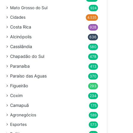
Mato Grosso do Sul
924
Cidades
4.535
Costa Rica
928
Alcinópolis
636
Cassilândia
580
Chapadão do Sul
478
Paranaíba
413
Paraíso das Aguas
370
Figueirão
293
Coxim
234
Camapuã
175
Agronegócios
589
Esportes
573