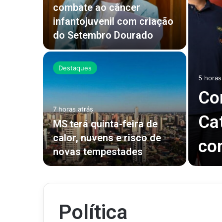
leger
combate ao câncer
o
infantojuvenil com criação
do Setembro Dourado
Destaques
5 horas
Co
oga
7 horas atrás
Ca
alece
MS terá quinta-feira de
ra Mato
calor, nuvens e risco de
co
novas tempestades
Política