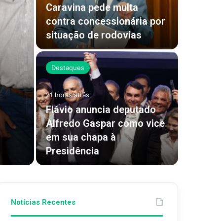
Caravina pede multa
mês fo
contra concessionária por
Polícia
situação de rodovias
Corum
Destaques
Destaqu
3 dias atrá
PL ofic
21 horas atrás
Flávio anuncia deputado
de Odil
Alfredo Gaspar como vice
deputa
em sua chapa à
define 
Presidência
de 202
Notícias Recentes