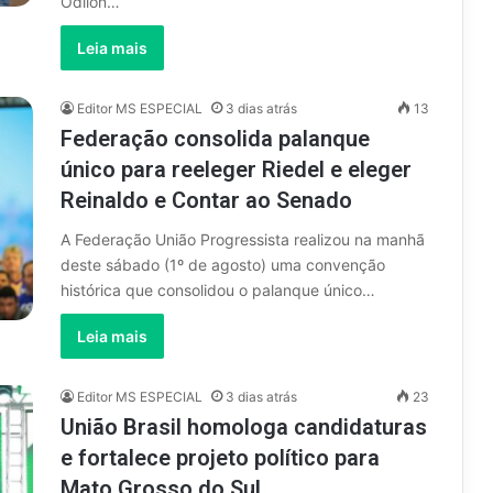
Odilon…
Leia mais
Editor MS ESPECIAL
3 dias atrás
13
Federação consolida palanque
único para reeleger Riedel e eleger
Reinaldo e Contar ao Senado
A Federação União Progressista realizou na manhã
deste sábado (1º de agosto) uma convenção
histórica que consolidou o palanque único…
Leia mais
Editor MS ESPECIAL
3 dias atrás
23
União Brasil homologa candidaturas
e fortalece projeto político para
Mato Grosso do Sul