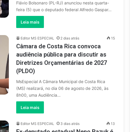
Flávio Bolsonaro (PL-RJ) anunciou nesta quarta-
feira (5) que o deputado federal Alfredo Gaspar…
Leia mais
Editor MS ESPECIAL
2 dias atrás
15
Câmara de Costa Rica convoca
audiência pública para discutir as
Diretrizes Orçamentárias de 2027
(PLDO)
MsEspecial A Câmara Municipal de Costa Rica
(MS) realizará, no dia 06 de agosto de 2026, às
8h00, uma Audiência…
Leia mais
Editor MS ESPECIAL
3 dias atrás
13
Ex-deputado estadual Neno Razuk é