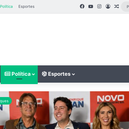
Facebook
YouTube
Instagram
Entrar
Arti
Política
Esportes
Política
Esportes
ques