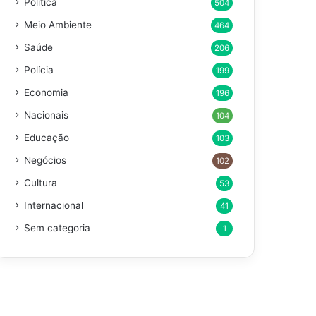
Política
504
Meio Ambiente
464
Saúde
206
Polícia
199
Economia
196
Nacionais
104
Educação
103
Negócios
102
Cultura
53
Internacional
41
Sem categoria
1