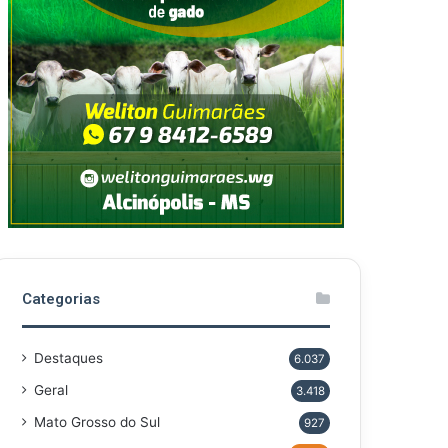
Categorias
Destaques
6.037
Geral
3.418
Mato Grosso do Sul
927