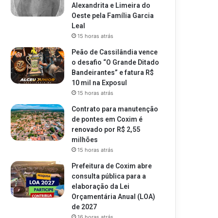
Alexandrita e Limeira do
Oeste pela Família Garcia
Leal
15 horas atrás
Peão de Cassilândia vence
o desafio “O Grande Ditado
Bandeirantes” e fatura R$
10 mil na Exposul
15 horas atrás
Contrato para manutenção
de pontes em Coxim é
renovado por R$ 2,55
milhões
15 horas atrás
Prefeitura de Coxim abre
consulta pública para a
elaboração da Lei
Orçamentária Anual (LOA)
de 2027
16 horas atrás