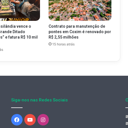
silândia vence o
Contrato para manutenção de
Grande Ditado
pontes em Coxim é renovado por
” e fatura R$ 10 mil
R$ 2,55 milhões
15 horas atrás
ás
Siga-nos nas Redes Sociais
C
Facebook
YouTube
Instagram