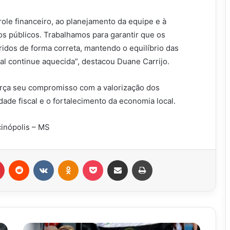
ole financeiro, ao planejamento da equipe e à
s públicos. Trabalhamos para garantir que os
dos de forma correta, mantendo o equilíbrio das
al continue aquecida”, destacou Duane Carrijo.
força seu compromisso com a valorização dos
dade fiscal e o fortalecimento da economia local.
cinópolis – MS
r
Pinterest
Reddit
VK
OK
Pocket
Compartilhar via e-mail
Imprimir