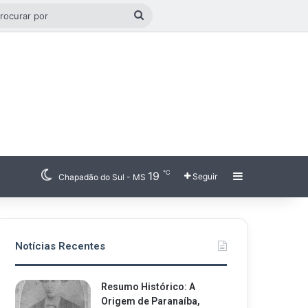
go aleatório
Procurar
por
℃
19
Barra Latera
Seguir
Chapadão do Sul - MS
Notícias Recentes
Resumo Histórico: A
Origem de Paranaíba,