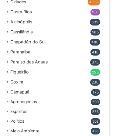
Cidades
4.558
Costa Rica
931
Alcinópolis
639
Cassilândia
585
Chapadão do Sul
480
Paranaíba
416
Paraíso das Aguas
373
Figueirão
295
Coxim
236
Camapuã
175
Agronegócios
590
Esportes
576
Política
508
Meio Ambiente
465