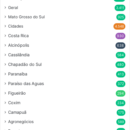
Geral
3.411
Mato Grosso do Sul
925
Cidades
4.548
Costa Rica
930
Alcinópolis
638
Cassilândia
584
Chapadão do Sul
480
Paranaíba
413
Paraíso das Aguas
372
Figueirão
294
Coxim
234
Camapuã
175
Agronegócios
589