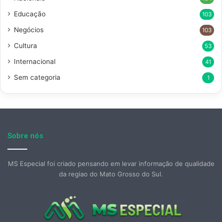
Educação
103
Negócios
103
Cultura
53
Internacional
41
Sem categoria
1
Sobre nós
MS Especial foi criado pensando em levar informação de qualidade
da regiao do Mato Grosso do Sul.