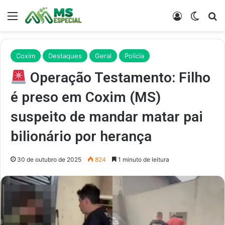
Menu
Entrar
Switch
Pr
Coxim
Destaques
Geral
Polícia
Operação Testamento: Filho
é preso em Coxim (MS)
suspeito de mandar matar pai
bilionário por herança
30 de outubro de 2025
824
1 minuto de leitura