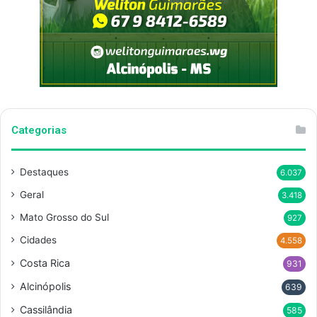
Categorias
Destaques
6.037
Geral
3.418
Mato Grosso do Sul
927
Cidades
4.558
Costa Rica
931
Alcinópolis
639
Cassilândia
585