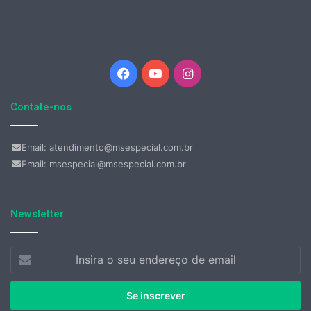
Facebook
YouTube
Instagram
Contate-nos
Email: atendimento@msespecial.com.br
Email: msespecial@msespecial.com.br
Newsletter
Insira
o
seu
endereço
de