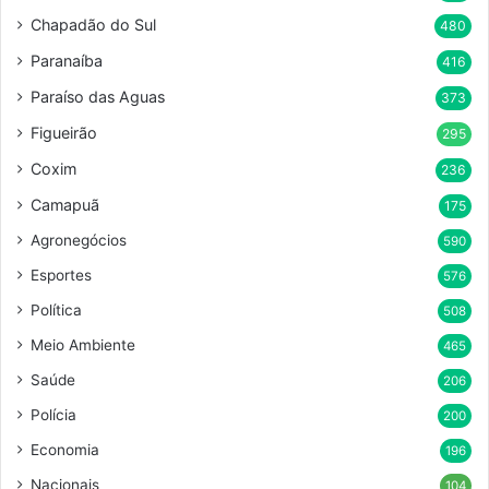
Chapadão do Sul
480
Paranaíba
416
Paraíso das Aguas
373
Figueirão
295
Coxim
236
Camapuã
175
Agronegócios
590
Esportes
576
Política
508
Meio Ambiente
465
Saúde
206
Polícia
200
Economia
196
Nacionais
104