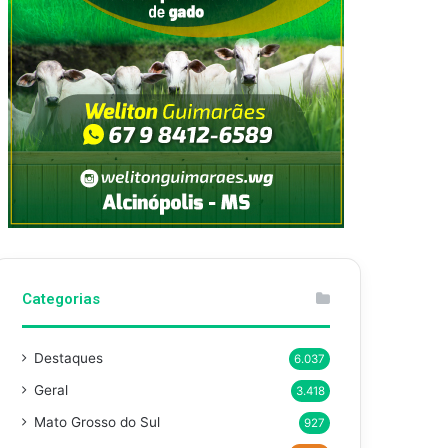
Categorias
Destaques
6.037
Geral
3.418
Mato Grosso do Sul
927