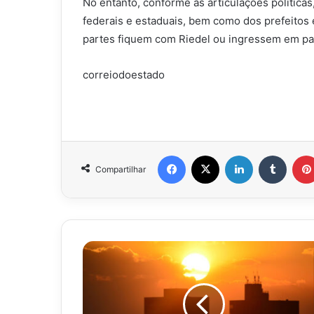
No entanto, conforme as articulações política
federais e estaduais, bem como dos prefeito
partes fiquem com Riedel ou ingressem em par
correiodoestado
Facebook
X
Linkedin
Tumbl
Compartilhar