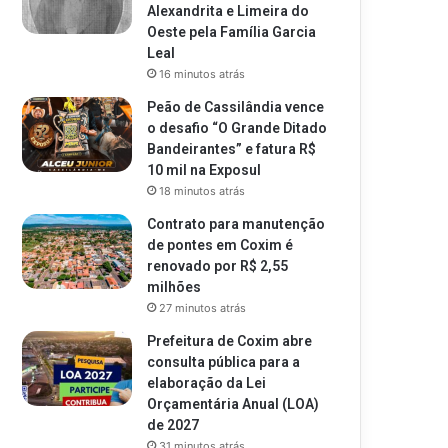
Alexandrita e Limeira do
Oeste pela Família Garcia
Leal
16 minutos atrás
Peão de Cassilândia vence
o desafio “O Grande Ditado
Bandeirantes” e fatura R$
10 mil na Exposul
18 minutos atrás
Contrato para manutenção
de pontes em Coxim é
renovado por R$ 2,55
milhões
27 minutos atrás
Prefeitura de Coxim abre
consulta pública para a
elaboração da Lei
Orçamentária Anual (LOA)
de 2027
31 minutos atrás