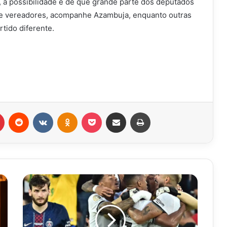
s, a possibilidade é de que grande parte dos deputados
s e vereadores, acompanhe Azambuja, enquanto outras
tido diferente.
r
Pinterest
Reddit
VK
OK
Pocket
Compartilhar via e-mail
Imprimir