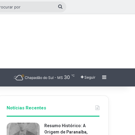
o aleatório
Procurar
por
℃
30
Barra Latera
Seguir
Chapadão do Sul - MS
Notícias Recentes
Resumo Histórico: A
Origem de Paranaíba,