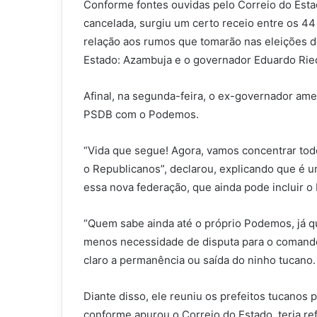
Conforme fontes ouvidas pelo Correio do Esta
cancelada, surgiu um certo receio entre os 4
relação aos rumos que tomarão nas eleições de
Estado: Azambuja e o governador Eduardo Rie
Afinal, na segunda-feira, o ex-governador am
PSDB com o Podemos.
“Vida que segue! Agora, vamos concentrar to
o Republicanos”, declarou, explicando que é u
essa nova federação, que ainda pode incluir o
“Quem sabe ainda até o próprio Podemos, já q
menos necessidade de disputa para o comando 
claro a permanência ou saída do ninho tucano.
Diante disso, ele reuniu os prefeitos tucanos 
conforme apurou o Correio do Estado, teria r