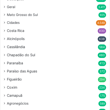
Geral
3.411
Mato Grosso do Sul
925
Cidades
4.548
Costa Rica
930
Alcinópolis
638
Cassilândia
584
Chapadão do Sul
480
Paranaíba
413
Paraíso das Aguas
372
Figueirão
294
Coxim
234
Camapuã
175
Agronegócios
589