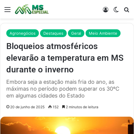
Menu
Entrar
Switch
Pr
Agronegócios
Destaques
Geral
Meio Ambiente
Bloqueios atmosféricos
elevarão a temperatura em MS
durante o inverno
Embora seja a estação mais fria do ano, as
máximas no período podem superar os 30ºC
em algumas cidades do Estado
20 de junho de 2025
152
2 minutos de leitura