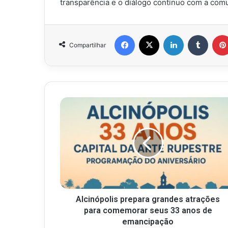
transparência e o diálogo contínuo com a com
Facebook
X
Linkedin
Tumbl
Compartilhar
Alcinópolis prepara grandes atrações
para comemorar seus 33 anos de
emancipação