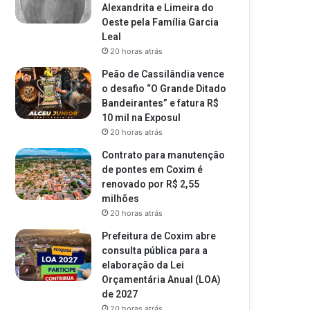
Alexandrita e Limeira do
Oeste pela Família Garcia
Leal
20 horas atrás
Peão de Cassilândia vence
o desafio “O Grande Ditado
Bandeirantes” e fatura R$
10 mil na Exposul
20 horas atrás
Contrato para manutenção
de pontes em Coxim é
renovado por R$ 2,55
milhões
20 horas atrás
Prefeitura de Coxim abre
consulta pública para a
elaboração da Lei
Orçamentária Anual (LOA)
de 2027
20 horas atrás