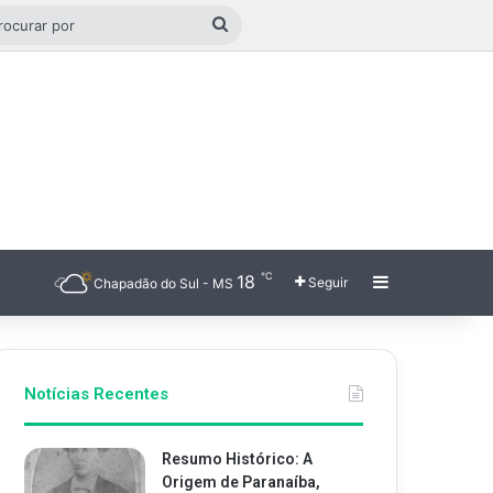
o aleatório
Procurar
por
℃
18
Barra Latera
Seguir
Chapadão do Sul - MS
Notícias Recentes
Resumo Histórico: A
Origem de Paranaíba,