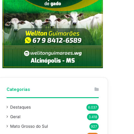
Categorias
Destaques
6.037
Geral
3.418
Mato Grosso do Sul
927