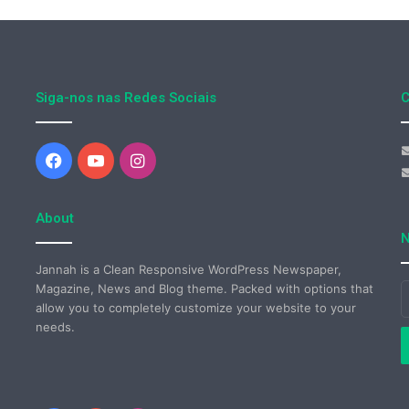
Siga-nos nas Redes Sociais
C
Facebook
YouTube
Instagram
About
N
Jannah is a Clean Responsive WordPress Newspaper,
Magazine, News and Blog theme. Packed with options that
I
allow you to completely customize your website to your
o
needs.
s
e
d
e