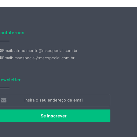
ontate-nos
Email: atendimento@msespecial.com.br
Email: msespecial@msespecial.com.br
ewsletter
nsira
eu
ndereço
e
mail