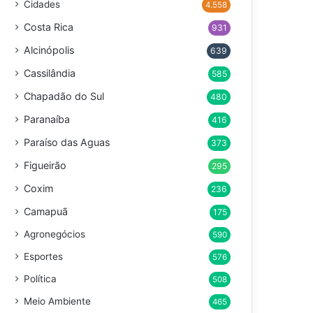
Cidades
4.558
Costa Rica
931
Alcinópolis
639
Cassilândia
585
Chapadão do Sul
480
Paranaíba
416
Paraíso das Aguas
373
Figueirão
295
Coxim
236
Camapuã
175
Agronegócios
590
Esportes
576
Política
508
Meio Ambiente
465