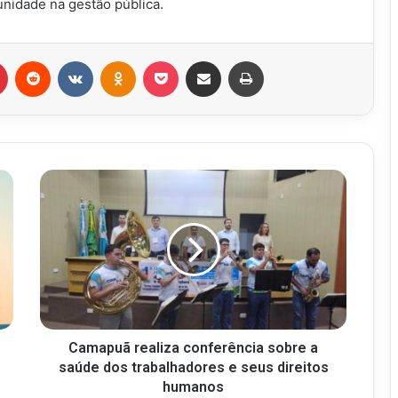
unidade na gestão pública.
r
Pinterest
Reddit
VK
OK
Pocket
Compartilhar via e-mail
Imprimir
Camapuã realiza conferência sobre a
saúde dos trabalhadores e seus direitos
humanos