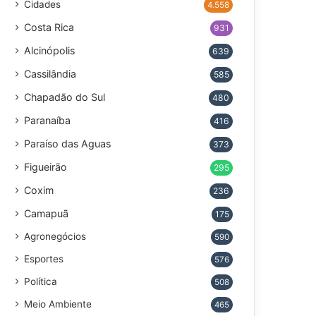
Cidades
4.558
Costa Rica
931
Alcinópolis
639
Cassilândia
585
Chapadão do Sul
480
Paranaíba
416
Paraíso das Aguas
373
Figueirão
295
Coxim
236
Camapuã
175
Agronegócios
590
Esportes
576
Política
508
Meio Ambiente
465