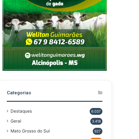
Categorias
Destaques
6.037
Geral
3.418
Mato Grosso do Sul
927