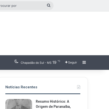
o aleatório
Procurar
por
℃
19
Barra Latera
Seguir
Chapadão do Sul - MS
Notícias Recentes
Resumo Histórico: A
Origem de Paranaíba,