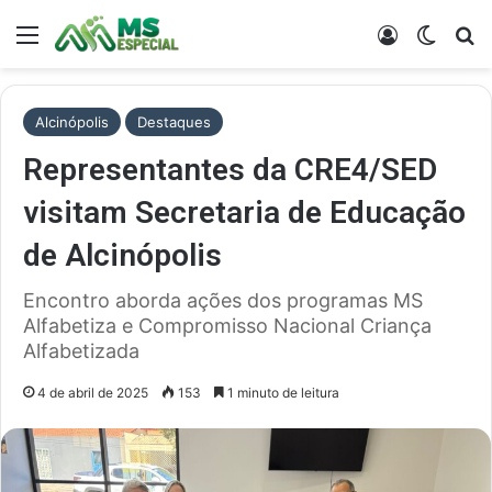
Menu
Entrar
Switch
Pr
Alcinópolis
Destaques
Representantes da CRE4/SED
visitam Secretaria de Educação
de Alcinópolis
Encontro aborda ações dos programas MS
Alfabetiza e Compromisso Nacional Criança
Alfabetizada
4 de abril de 2025
153
1 minuto de leitura