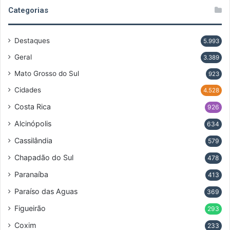
Categorias
Destaques
5.993
Geral
3.389
Mato Grosso do Sul
923
Cidades
4.528
Costa Rica
926
Alcinópolis
634
Cassilândia
579
Chapadão do Sul
478
Paranaíba
413
Paraíso das Aguas
369
Figueirão
293
Coxim
233