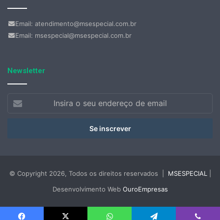
Email: atendimento@msespecial.com.br
Email: msespecial@msespecial.com.br
Newsletter
Insira
o
seu
endereço
de
email
© Copyright 2026, Todos os direitos reservados |
MSESPECIAL
|
Desenvolvimento Web
OuroEmpresas