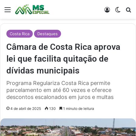
Menu
Entrar
Switch
Pr
Costa Rica
Destaques
Câmara de Costa Rica aprova
lei que facilita quitação de
dívidas municipais
Programa Regulariza Costa Rica permite
parcelamento em até 60 vezes e oferece
descontos escalonados em juros e multas
4 de abril de 2025
130
1 minuto de leitura