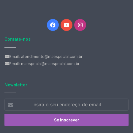
Facebook
YouTube
Instagram
Contate-nos
Email: atendimento@msespecial.com.br
Email: msespecial@msespecial.com.br
Newsletter
Insira
o
seu
endereço
de
email