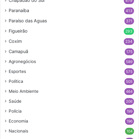
Chapadão do Sul
479
Paranaíba
413
Paraíso das Aguas
371
Figueirão
293
Coxim
234
Camapuã
175
Agronegócios
589
Esportes
575
Política
505
Meio Ambiente
464
Saúde
206
Polícia
199
Economia
196
Nacionais
104