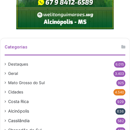
Categorias
Destaques
6.015
Geral
3.403
Mato Grosso do Sul
925
Cidades
4.540
Costa Rica
929
Alcinópolis
636
Cassilândia
582