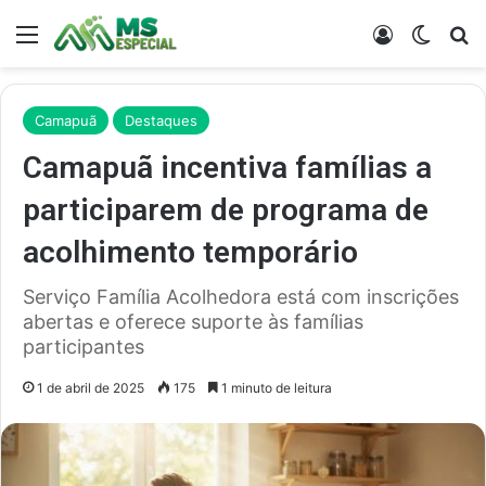
Menu
Entrar
Switch
Pr
Camapuã
Destaques
Camapuã incentiva famílias a
participarem de programa de
acolhimento temporário
Serviço Família Acolhedora está com inscrições
abertas e oferece suporte às famílias
participantes
1 de abril de 2025
175
1 minuto de leitura