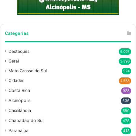
Categorias
Destaques
6.007
Geral
3.396
Mato Grosso do Sul
924
Cidades
4.535
Costa Rica
928
Alcinópolis
636
Cassilândia
580
Chapadão do Sul
478
Paranaíba
413