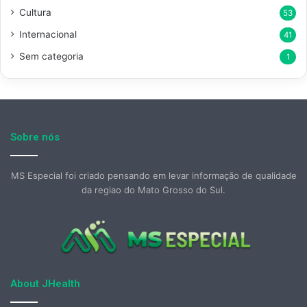
Cultura
53
Internacional
41
Sem categoria
1
Sobre nós
MS Especial foi criado pensando em levar informação de qualidade
da regiao do Mato Grosso do Sul.
About JHealth