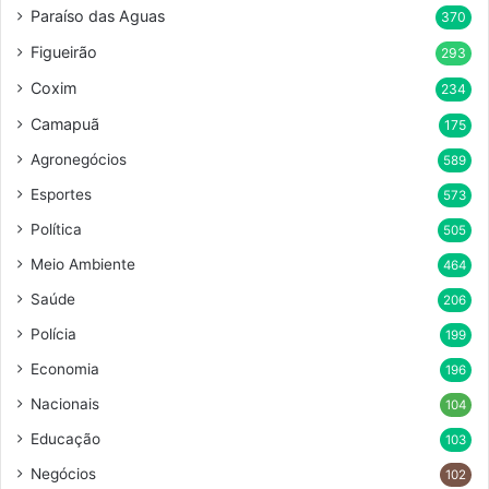
Paraíso das Aguas
370
Figueirão
293
Coxim
234
Camapuã
175
Agronegócios
589
Esportes
573
Política
505
Meio Ambiente
464
Saúde
206
Polícia
199
Economia
196
Nacionais
104
Educação
103
Negócios
102