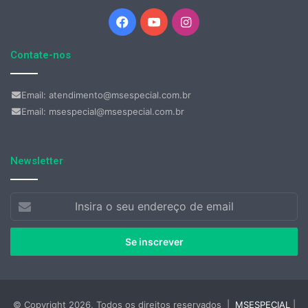
Facebook
YouTube
Instagram
Contate-nos
Email: atendimento@msespecial.com.br
Email: msespecial@msespecial.com.br
Newsletter
Insira
o
seu
endereço
de
email
© Copyright 2026, Todos os direitos reservados |
MSESPECIAL
|