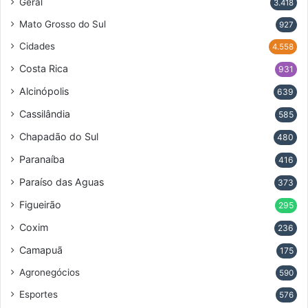
Geral
3.418
Mato Grosso do Sul
927
Cidades
4.558
Costa Rica
931
Alcinópolis
639
Cassilândia
585
Chapadão do Sul
480
Paranaíba
416
Paraíso das Aguas
373
Figueirão
295
Coxim
236
Camapuã
175
Agronegócios
590
Esportes
576