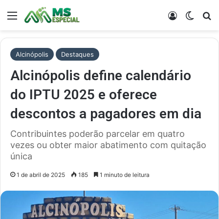
Menu
Entrar
Switch
Pr
Alcinópolis
Destaques
Alcinópolis define calendário
do IPTU 2025 e oferece
descontos a pagadores em dia
Contribuintes poderão parcelar em quatro
vezes ou obter maior abatimento com quitação
única
1 de abril de 2025
185
1 minuto de leitura