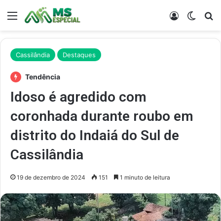
Menu
Entrar
Switch
Pr
Cassilândia
Destaques
Tendência
Idoso é agredido com
coronhada durante roubo em
distrito do Indaiá do Sul de
Cassilândia
19 de dezembro de 2024
151
1 minuto de leitura