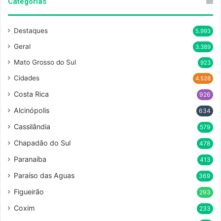
Categorias
Destaques
5.993
Geral
3.389
Mato Grosso do Sul
923
Cidades
4.528
Costa Rica
926
Alcinópolis
634
Cassilândia
579
Chapadão do Sul
478
Paranaíba
413
Paraíso das Aguas
369
Figueirão
293
Coxim
233