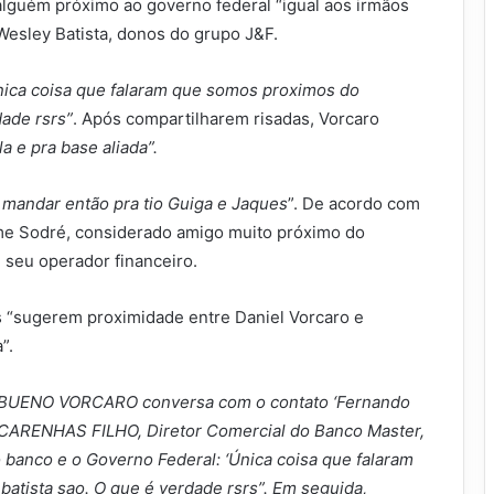
lguém próximo ao governo federal “igual aos irmãos
 Wesley Batista, donos do grupo J&F.
nica coisa que falaram que somos proximos do
dade rsrs”
. Após compartilharem risadas, Vorcaro
a e pra base aliada”.
 mandar então pra tio Guiga e Jaques
”. De acordo com
erme Sodré, considerado amigo muito próximo do
 seu operador financeiro.
os “sugerem proximidade entre Daniel Vorcaro e
”.
EL BUENO VORCARO conversa com o contato ‘Fernando
ARENHAS FILHO, Diretor Comercial do Banco Master,
o banco e o Governo Federal: ‘Única coisa que falaram
atista sao. O que é verdade rsrs”. Em seguida,