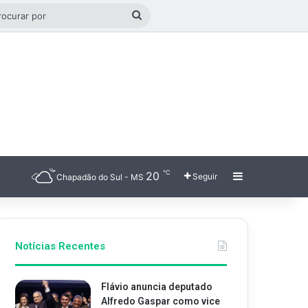
o aleatório
Procurar
por
℃
20
Barra Latera
Seguir
Chapadão do Sul - MS
Notícias Recentes
Flávio anuncia deputado
Alfredo Gaspar como vice