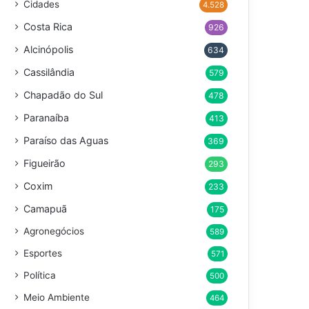
Cidades
4.528
Costa Rica
926
Alcinópolis
634
Cassilândia
579
Chapadão do Sul
478
Paranaíba
413
Paraíso das Aguas
369
Figueirão
293
Coxim
233
Camapuã
175
Agronegócios
589
Esportes
571
Política
500
Meio Ambiente
464