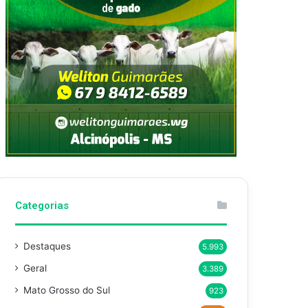
Categorias
Destaques
5.993
Geral
3.389
Mato Grosso do Sul
923