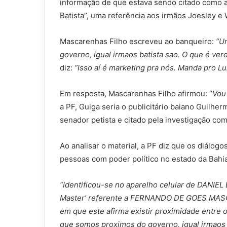
informação de que estava sendo citado como a
Batista”, uma referência aos irmãos Joesley e
Mascarenhas Filho escreveu ao banqueiro:
“U
governo, igual irmaos batista sao. O que é ver
diz:
“Isso aí é marketing pra nós. Manda pro Lul
Em resposta, Mascarenhas Filho afirmou: “
Vou
a PF, Guiga seria o publicitário baiano Guilh
senador petista e citado pela investigação com
Ao analisar o material, a PF diz que os diálog
pessoas com poder político no estado da Bahia
“Identificou-se no aparelho celular de DANI
Master’ referente a FERNANDO DE GOES MASC
em que este afirma existir proximidade entre 
que somos proximos do governo, igual irmaos b