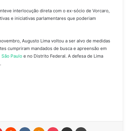
nteve interlocução direta com o ex-sócio de Vorcaro,
tivas e iniciativas parlamentares que poderiam
novembro, Augusto Lima voltou a ser alvo de medidas
Agentes cumpriram mandados de busca e apreensão em
m
São Paulo
e no Distrito Federal. A defesa de Lima
.
r
Pinterest
Reddit
VK
OK
Pocket
Compartilhar via e-mail
Imprimir