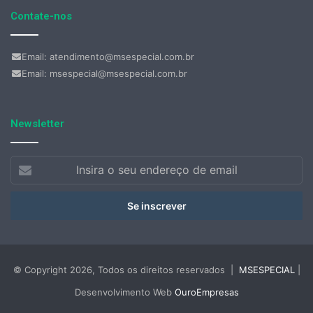
Contate-nos
Email: atendimento@msespecial.com.br
Email: msespecial@msespecial.com.br
Newsletter
Insira
o
seu
endereço
de
email
© Copyright 2026, Todos os direitos reservados |
MSESPECIAL
|
Desenvolvimento Web
OuroEmpresas