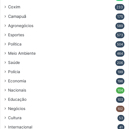
Coxim
233
Camapuã
175
Agronegócios
589
Esportes
573
Política
504
Meio Ambiente
464
Saúde
206
Polícia
199
Economia
196
Nacionais
104
Educação
103
Negócios
102
Cultura
53
Internacional
41