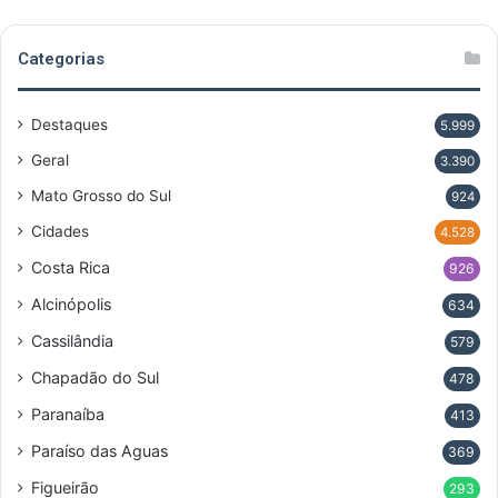
Categorias
Destaques
5.999
Geral
3.390
Mato Grosso do Sul
924
Cidades
4.528
Costa Rica
926
Alcinópolis
634
Cassilândia
579
Chapadão do Sul
478
Paranaíba
413
Paraíso das Aguas
369
Figueirão
293