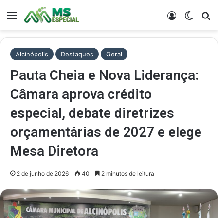
Menu
Entrar
Switch
Pr
Alcinópolis
Destaques
Geral
Pauta Cheia e Nova Liderança:
Câmara aprova crédito
especial, debate diretrizes
orçamentárias de 2027 e elege
Mesa Diretora
2 de junho de 2026
40
2 minutos de leitura