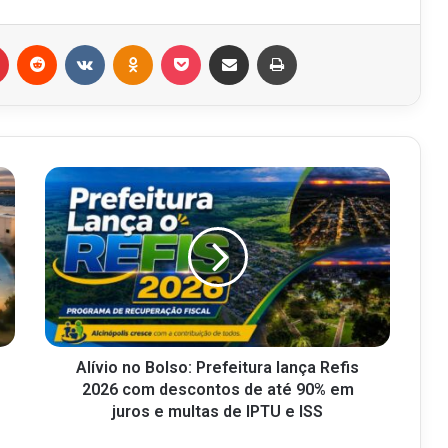
r
Pinterest
Reddit
VK
OK
Pocket
Compartilhar via e-mail
Imprimir
Alívio no Bolso: Prefeitura lança Refis
2026 com descontos de até 90% em
juros e multas de IPTU e ISS