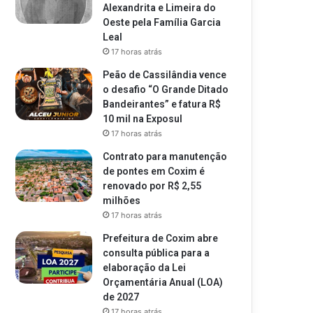
Alexandrita e Limeira do
Oeste pela Família Garcia
Leal
17 horas atrás
Peão de Cassilândia vence
o desafio “O Grande Ditado
Bandeirantes” e fatura R$
10 mil na Exposul
17 horas atrás
Contrato para manutenção
de pontes em Coxim é
renovado por R$ 2,55
milhões
17 horas atrás
Prefeitura de Coxim abre
consulta pública para a
elaboração da Lei
Orçamentária Anual (LOA)
de 2027
17 horas atrás