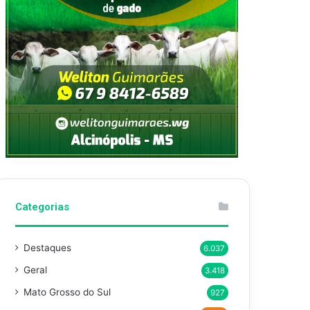
Categorias
Destaques
6.037
Geral
3.418
Mato Grosso do Sul
927