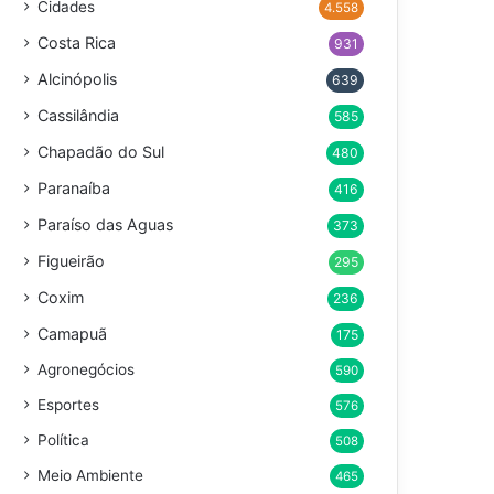
Cidades
4.558
Costa Rica
931
Alcinópolis
639
Cassilândia
585
Chapadão do Sul
480
Paranaíba
416
Paraíso das Aguas
373
Figueirão
295
Coxim
236
Camapuã
175
Agronegócios
590
Esportes
576
Política
508
Meio Ambiente
465