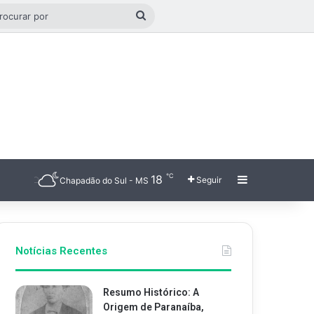
o aleatório
Procurar
por
℃
18
Barra Latera
Seguir
Chapadão do Sul - MS
Notícias Recentes
Resumo Histórico: A
Origem de Paranaíba,