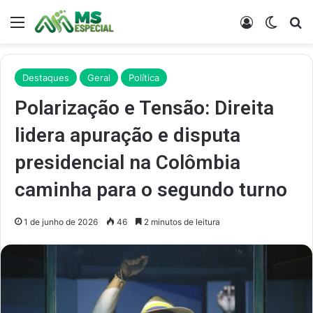
Menu
Entrar
Switch
Pr
Destaques
Geral
Política
Polarização e Tensão: Direita
lidera apuração e disputa
presidencial na Colômbia
caminha para o segundo turno
1 de junho de 2026
46
2 minutos de leitura