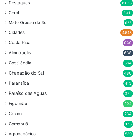
Destaques
6.023
Geral
3.411
Mato Grosso do Sul
925
Cidades
4.548
Costa Rica
930
Alcinópolis
638
Cassilândia
584
Chapadão do Sul
480
Paranaíba
413
Paraíso das Aguas
372
Figueirão
294
Coxim
234
Camapuã
175
Agronegócios
589