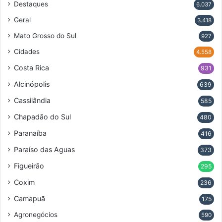
Destaques
6.037
Geral
3.418
Mato Grosso do Sul
927
Cidades
4.558
Costa Rica
931
Alcinópolis
639
Cassilândia
585
Chapadão do Sul
480
Paranaíba
416
Paraíso das Aguas
373
Figueirão
295
Coxim
236
Camapuã
175
Agronegócios
590