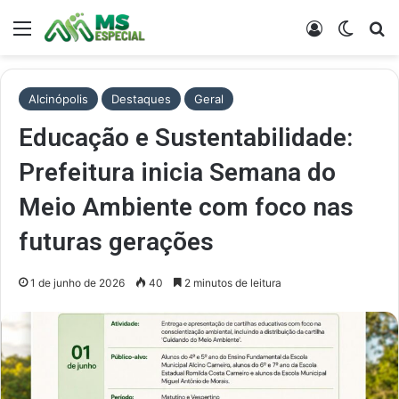
Menu
Entrar
Switch
Pr
Alcinópolis
Destaques
Geral
Educação e Sustentabilidade:
Prefeitura inicia Semana do
Meio Ambiente com foco nas
futuras gerações
1 de junho de 2026
40
2 minutos de leitura