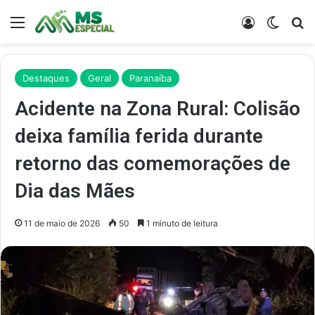
Menu
Entrar
Switch
Pr
Destaques
Geral
Paranaíba
Acidente na Zona Rural: Colisão
deixa família ferida durante
retorno das comemorações de
Dia das Mães
11 de maio de 2026
50
1 minuto de leitura