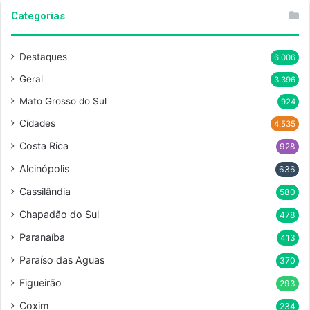
Categorias
Destaques
6.006
Geral
3.396
Mato Grosso do Sul
924
Cidades
4.535
Costa Rica
928
Alcinópolis
636
Cassilândia
580
Chapadão do Sul
478
Paranaíba
413
Paraíso das Aguas
370
Figueirão
293
Coxim
234