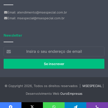
Email: atendimento@msespecial.com.br
Email: msespecial@msespecial.com.br
Newsletter
Insira
o
seu
endereço
de
email
© Copyright 2026, Todos os direitos reservados |
MSESPECIAL
|
Desenvolvimento Web
OuroEmpresas