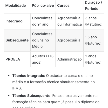
Duração /
Modalidade
Público-alvo
Cursos
Período
Concluintes
Agropecuária
3 anos
Integrado
do 9º ano
ou Informática
(Matutino)
Concluintes
1,5 ano
Subsequente
do Ensino
Agropecuária
(Noturno)
Médio
Adultos (+18
2 anos
PROEJA
Administração
anos)
(Noturno)
Técnico Integrado:
O estudante cursa o ensino
médio e a formação técnica simultaneamente no
IFMS.
Técnico Subsequente:
Focado exclusivamente na
formação técnica para quem já possui o diploma do