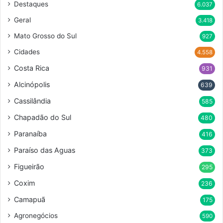
Destaques
6.037
Geral
3.418
Mato Grosso do Sul
927
Cidades
4.558
Costa Rica
931
Alcinópolis
639
Cassilândia
585
Chapadão do Sul
480
Paranaíba
416
Paraíso das Aguas
373
Figueirão
295
Coxim
236
Camapuã
175
Agronegócios
590