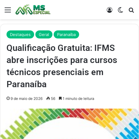
Menu
Entrar
Switch
Pr
Destaques
Geral
Paranaíba
Qualificação Gratuita: IFMS
abre inscrições para cursos
técnicos presenciais em
Paranaíba
9 de maio de 2026
56
1 minuto de leitura