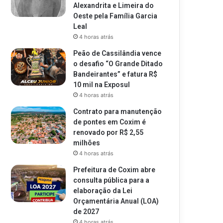
Alexandrita e Limeira do
Oeste pela Família Garcia
Leal
4 horas atrás
Peão de Cassilândia vence
o desafio “O Grande Ditado
Bandeirantes” e fatura R$
10 mil na Exposul
4 horas atrás
Contrato para manutenção
de pontes em Coxim é
renovado por R$ 2,55
milhões
4 horas atrás
Prefeitura de Coxim abre
consulta pública para a
elaboração da Lei
Orçamentária Anual (LOA)
de 2027
4 horas atrás