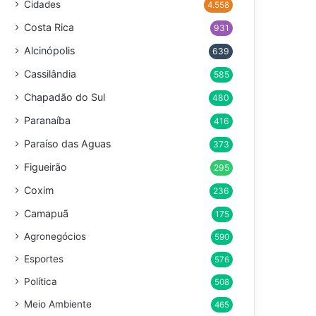
Cidades
4.558
Costa Rica
931
Alcinópolis
639
Cassilândia
585
Chapadão do Sul
480
Paranaíba
416
Paraíso das Aguas
373
Figueirão
295
Coxim
236
Camapuã
175
Agronegócios
590
Esportes
576
Política
508
Meio Ambiente
465