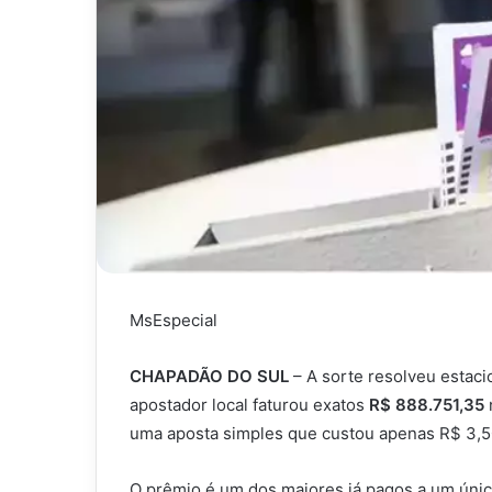
MsEspecial
CHAPADÃO DO SUL
– A sorte resolveu estaci
apostador local faturou exatos
R$ 888.751,35
uma aposta simples que custou apenas R$ 3,50
O prêmio é um dos maiores já pagos a um único