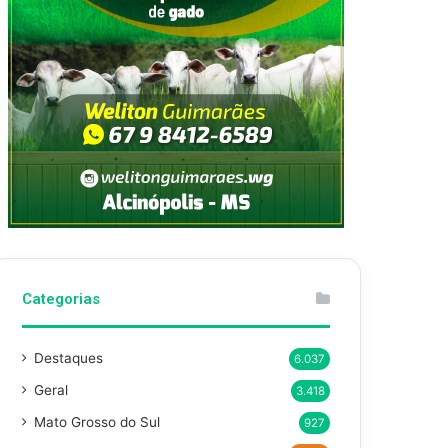
Categorias
Destaques
6.037
Geral
3.418
Mato Grosso do Sul
927