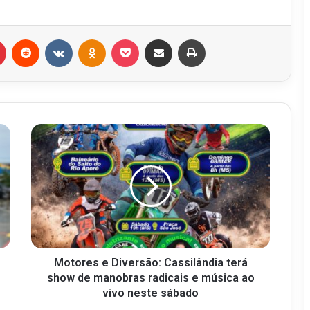
r
Pinterest
Reddit
VK
OK
Pocket
Compartilhar via e-mail
Imprimir
Motores e Diversão: Cassilândia terá
show de manobras radicais e música ao
vivo neste sábado