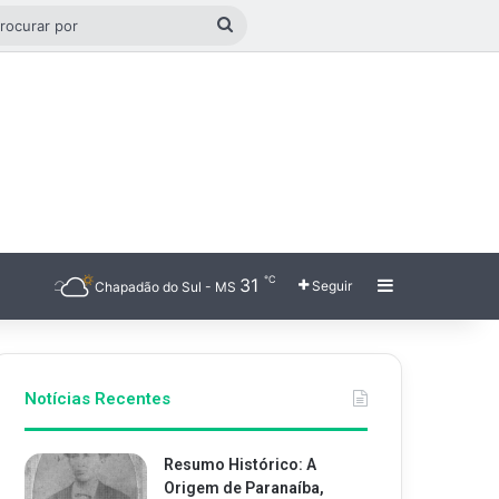
go aleatório
Procurar
por
℃
31
Barra Latera
Seguir
Chapadão do Sul - MS
Notícias Recentes
Resumo Histórico: A
Origem de Paranaíba,