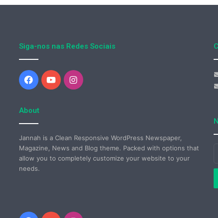
Siga-nos nas Redes Sociais
C
Facebook
YouTube
Instagram
About
N
Jannah is a Clean Responsive WordPress Newspaper,
Magazine, News and Blog theme. Packed with options that
I
allow you to completely customize your website to your
o
needs.
s
e
d
e