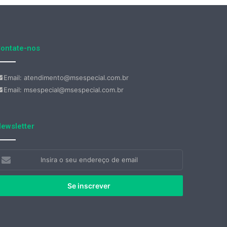
ontate-nos
Email: atendimento@msespecial.com.br
Email: msespecial@msespecial.com.br
ewsletter
nsira
eu
ndereço
e
mail