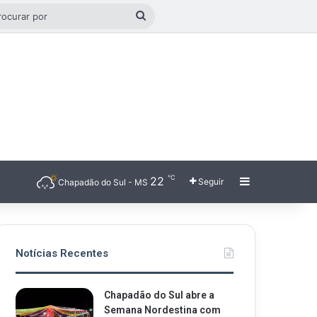
o aleatório
Procurar
por
℃
22
Barra Latera
Seguir
Chapadão do Sul - MS
Notícias Recentes
Chapadão do Sul abre a
Semana Nordestina com