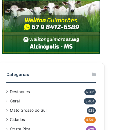
Categorias
Destaques
6.016
Geral
3.404
Mato Grosso do Sul
925
Cidades
4.541
Costa Rica
929