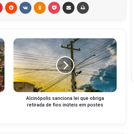
r
Pinterest
Reddit
VK
OK
Pocket
Compartilhar via e-mail
Imprimir
Alcinópolis sanciona lei que obriga
retirada de fios inúteis em postes