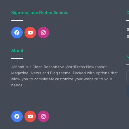
Siga-nos nas Redes Sociais
C
Facebook
YouTube
Instagram
About
N
Jannah is a Clean Responsive WordPress Newspaper,
Magazine, News and Blog theme. Packed with options that
I
allow you to completely customize your website to your
o
needs.
s
e
d
e
Facebook
YouTube
Instagram