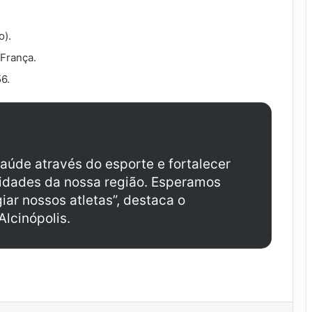
o).
 França.
6.
aúde através do esporte e fortalecer
cidades da nossa região. Esperamos
iar nossos atletas”, destaca o
lcinópolis.