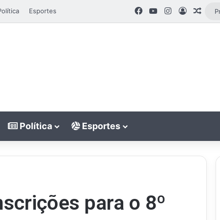
Facebook
YouTube
Instagram
Entrar
Artig
Política
Esportes
Política
Esportes
nscrições para o 8º