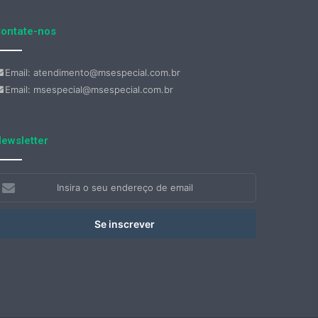
ontate-nos
Email: atendimento@msespecial.com.br
Email: msespecial@msespecial.com.br
ewsletter
nsira
eu
ndereço
e
mail