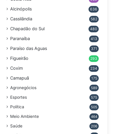
Alcinópolis
636
Cassilândia
582
Chapadão do Sul
480
Paranaíba
413
Paraíso das Aguas
371
Figueirão
293
Coxim
234
Camapuã
175
Agronegócios
589
Esportes
575
Política
505
Meio Ambiente
464
Saúde
206