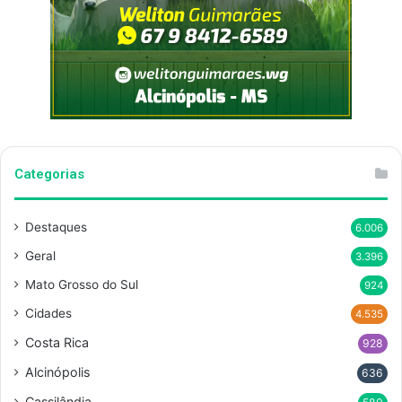
Categorias
Destaques
6.006
Geral
3.396
Mato Grosso do Sul
924
Cidades
4.535
Costa Rica
928
Alcinópolis
636
Cassilândia