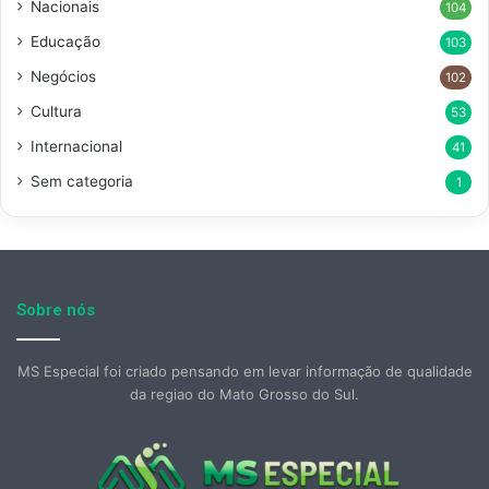
Nacionais
104
Educação
103
Negócios
102
Cultura
53
Internacional
41
Sem categoria
1
Sobre nós
MS Especial foi criado pensando em levar informação de qualidade
da regiao do Mato Grosso do Sul.