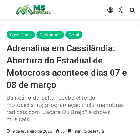
Menu
Entrar
Switch
Pr
Cassilândia
Destaques
Geral
Adrenalina em Cassilândia:
Abertura do Estadual de
Motocross acontece dias 07 e
08 de março
Balneário do Salto recebe elite do
motociclismo; programação inclui manobras
radicais com "Jacaré Du Brejo" e shows
musicais.
19 de fevereiro de 2026
65
1 minuto de leitura