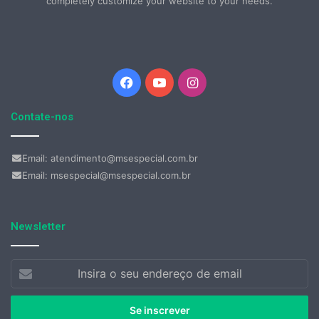
completely customize your website to your needs.
Facebook
YouTube
Instagram
Contate-nos
Email: atendimento@msespecial.com.br
Email: msespecial@msespecial.com.br
Newsletter
Insira
o
seu
endereço