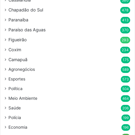
580
Chapadão do Sul
478
Paranaíba
413
Paraíso das Aguas
370
Figueirão
293
Coxim
234
Camapuã
175
Agronegócios
589
Esportes
573
Política
504
Meio Ambiente
464
Saúde
206
Polícia
199
Economia
196