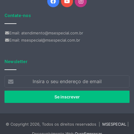
Facebook
YouTube
Instagram
Contate-nos
Email: atendimento@msespecial.com.br
Email: msespecial@msespecial.com.br
Newsletter
Insira
o
seu
endereço
de
email
© Copyright 2026, Todos os direitos reservados |
MSESPECIAL
|
Desenvolvimento Web
OuroEmpresas