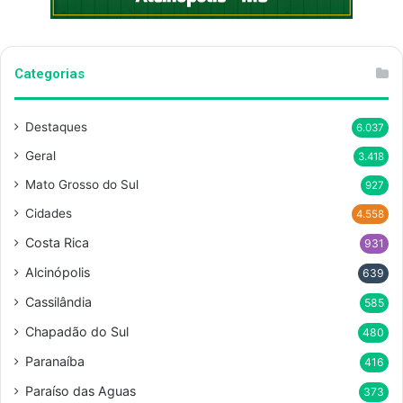
Categorias
Destaques
6.037
Geral
3.418
Mato Grosso do Sul
927
Cidades
4.558
Costa Rica
931
Alcinópolis
639
Cassilândia
585
Chapadão do Sul
480
Paranaíba
416
Paraíso das Aguas
373