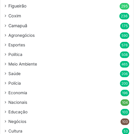
Figueirão
295
Coxim
236
Camapuã
175
Agronegócios
590
Esportes
576
Política
508
Meio Ambiente
465
Saúde
206
Polícia
200
Economia
196
Nacionais
104
Educação
103
Negócios
103
Cultura
53