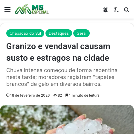
Menu
Entrar
Switch
Pr
Chapadão do Sul
Destaques
Geral
Granizo e vendaval causam
susto e estragos na cidade
Chuva intensa começou de forma repentina
nesta tarde; moradores registram "tapetes
brancos" de gelo em diversos bairros.
18 de fevereiro de 2026
82
1 minuto de leitura