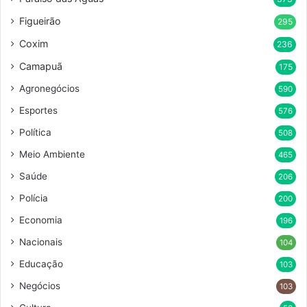
Figueirão
295
Coxim
236
Camapuã
175
Agronegócios
590
Esportes
576
Política
508
Meio Ambiente
465
Saúde
206
Polícia
200
Economia
196
Nacionais
104
Educação
103
Negócios
103