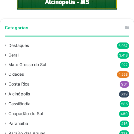
Categorias
Destaques
6.037
Geral
3.418
Mato Grosso do Sul
927
Cidades
4.558
Costa Rica
931
Alcinópolis
639
Cassilândia
585
Chapadão do Sul
480
Paranaíba
416
Paraíso das Aguas
373