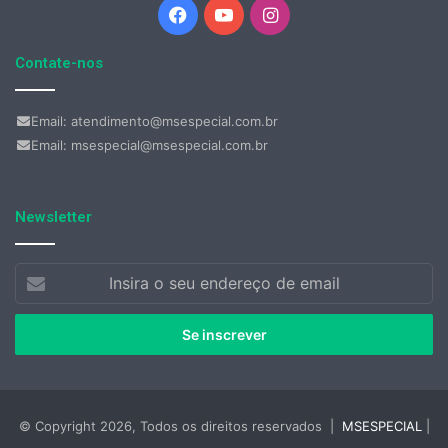
Facebook
YouTube
Instagram
Contate-nos
Email: atendimento@msespecial.com.br
Email: msespecial@msespecial.com.br
Newsletter
Insira
o
seu
endereço
de
email
© Copyright 2026, Todos os direitos reservados |
MSESPECIAL
|