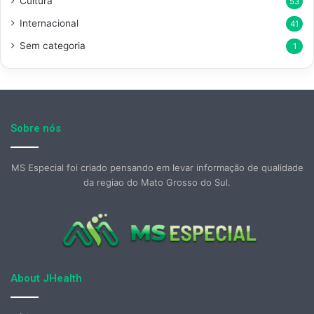
Cultura
53
Internacional
41
Sem categoria
1
Sobre nós
MS Especial foi criado pensando em levar informação de qualidade
da regiao do Mato Grosso do Sul.
About JHealth