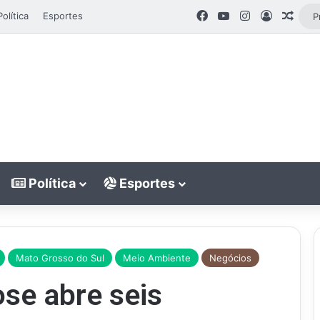
Facebook
YouTube
Instagram
Entrar
Artig
Política
Esportes
Política
Esportes
Mato Grosso do Sul
Meio Ambiente
Negócios
se abre seis