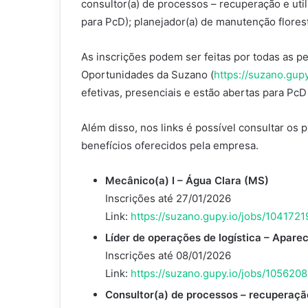
consultor(a) de processos – recuperação e utili
para PcD); planejador(a) de manutenção floresta
As inscrições podem ser feitas por todas as p
Oportunidades da Suzano (
https://suzano.gupy
efetivas, presenciais e estão abertas para Pc
Além disso, nos links é possível consultar os 
benefícios oferecidos pela empresa.
Mecânico(a) I – Água Clara (MS)
Inscrições até 27/01/2026
Link:
https://suzano.gupy.io/jobs/10417
Líder de operações de logística – Apar
Inscrições até 08/01/2026
Link:
https://suzano.gupy.io/jobs/10562
Consultor(a) de processos – recuperação