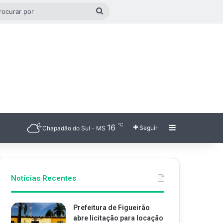
o aleatório
Procurar
por
℃
16
Barra Latera
Seguir
Chapadão do Sul - MS
Notícias Recentes
Prefeitura de Figueirão
abre licitação para locação