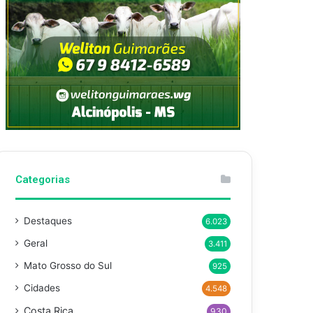
Categorias
Destaques
6.023
Geral
3.411
Mato Grosso do Sul
925
Cidades
4.548
Costa Rica
930