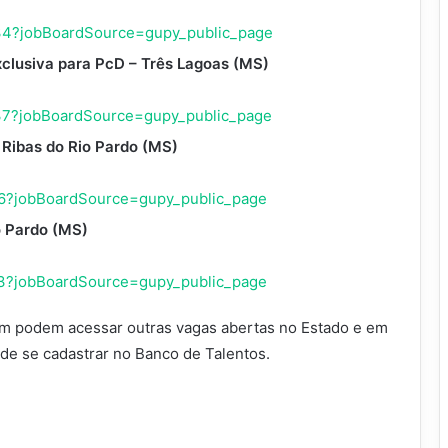
734?jobBoardSource=gupy_public_page
exclusiva para PcD – Três Lagoas (MS)
737?jobBoardSource=gupy_public_page
 Ribas do Rio Pardo (MS)
296?jobBoardSource=gupy_public_page
o Pardo (MS)
213?jobBoardSource=gupy_public_page
ém podem acessar outras vagas abertas no Estado e em
de se cadastrar no Banco de Talentos.