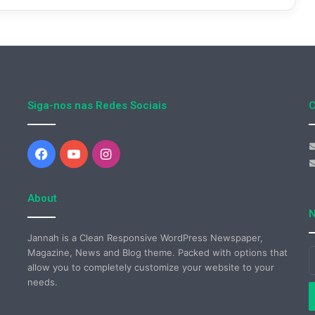
Siga-nos nas Redes Sociais
C
Facebook
YouTube
Instagram
About
N
Jannah is a Clean Responsive WordPress Newspaper,
Magazine, News and Blog theme. Packed with options that
I
allow you to completely customize your website to your
o
needs.
s
e
d