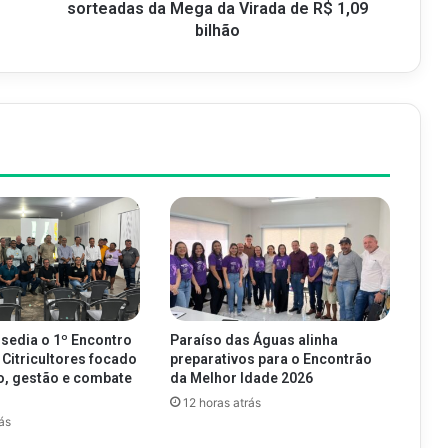
sorteadas da Mega da Virada de R$ 1,09
bilhão
 sedia o 1º Encontro
Paraíso das Águas alinha
 Citricultores focado
preparativos para o Encontrão
o, gestão e combate
da Melhor Idade 2026
g
12 horas atrás
ás