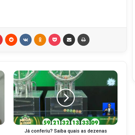
r
Pinterest
Reddit
VK
OK
Pocket
Compartilhar via e-mail
Imprimir
Já conferiu? Saiba quais as dezenas