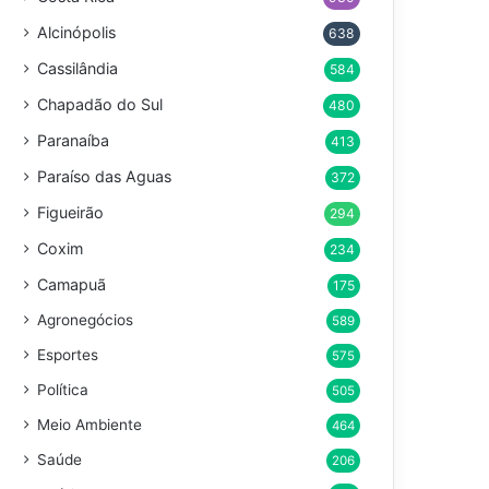
Alcinópolis
638
Cassilândia
584
Chapadão do Sul
480
Paranaíba
413
Paraíso das Aguas
372
Figueirão
294
Coxim
234
Camapuã
175
Agronegócios
589
Esportes
575
Política
505
Meio Ambiente
464
Saúde
206