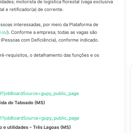
dades; motorista de logística florestal (vaga exclusiva
l e retificador(a) de corrente.
essoas interessadas, por meio da Plataforma de
.io/
). Conforme a empresa, todas as vagas são
D (Pessoas com Deficiência), conforme indicado.
pré-requisitos, o detalhamento das funções e os
219?jobBoardSource=gupy_public_page
ecida do Taboado (MS)
081?jobBoardSource=gupy_public_page
 e utilidades – Três Lagoas (MS)