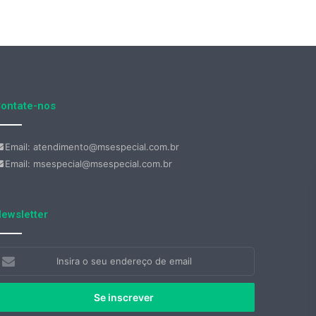
ontate-nos
Email: atendimento@msespecial.com.br
Email: msespecial@msespecial.com.br
ewsletter
nsira
eu
ndereço
e