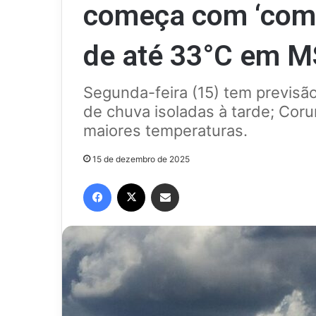
começa com ‘comb
de até 33°C em M
Segunda-feira (15) tem previsã
de chuva isoladas à tarde; Cor
maiores temperaturas.
15 de dezembro de 2025
Facebook
X
Compartilhar via e-mail