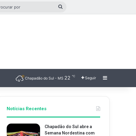
o aleatório
Procurar
por
℃
22
Barra Latera
Seguir
Chapadão do Sul - MS
Notícias Recentes
Chapadão do Sul abre a
Semana Nordestina com