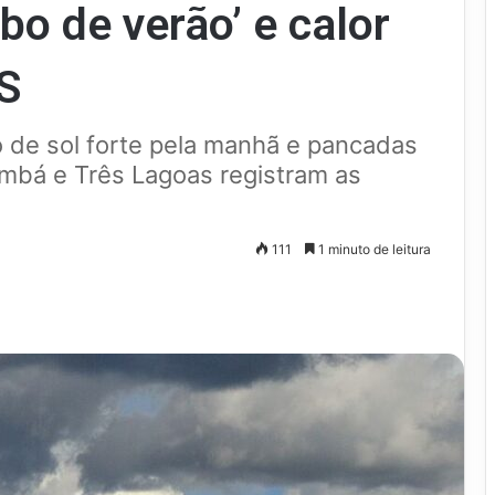
o de verão’ e calor
S
o de sol forte pela manhã e pancadas
umbá e Três Lagoas registram as
111
1 minuto de leitura