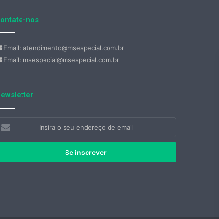
ontate-nos
Email: atendimento@msespecial.com.br
Email: msespecial@msespecial.com.br
ewsletter
nsira
eu
ndereço
e
mail