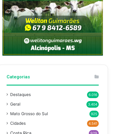
Categorias
Destaques
6.016
Geral
3.404
Mato Grosso do Sul
925
Cidades
4.541
Costa Rica
929