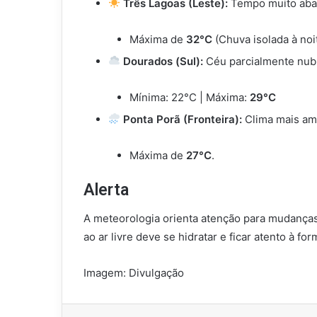
Três Lagoas (Leste):
Tempo muito aba
Máxima de
32°C
(Chuva isolada à noit
Dourados (Sul):
Céu parcialmente nub
Mínima: 22°C | Máxima:
29°C
Ponta Porã (Fronteira):
Clima mais am
Máxima de
27°C
.
Alerta
A meteorologia orienta atenção para mudanças
ao ar livre deve se hidratar e ficar atento à 
Imagem: Divulgação