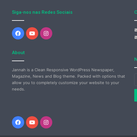
Siga-nos nas Redes Sociais
C
Facebook
YouTube
Instagram
About
N
Jannah is a Clean Responsive WordPress Newspaper,
Magazine, News and Blog theme. Packed with options that
I
allow you to completely customize your website to your
o
needs.
s
e
d
e
Facebook
YouTube
Instagram