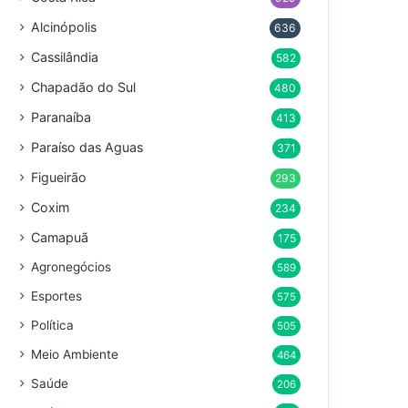
Alcinópolis
636
Cassilândia
582
Chapadão do Sul
480
Paranaíba
413
Paraíso das Aguas
371
Figueirão
293
Coxim
234
Camapuã
175
Agronegócios
589
Esportes
575
Política
505
Meio Ambiente
464
Saúde
206