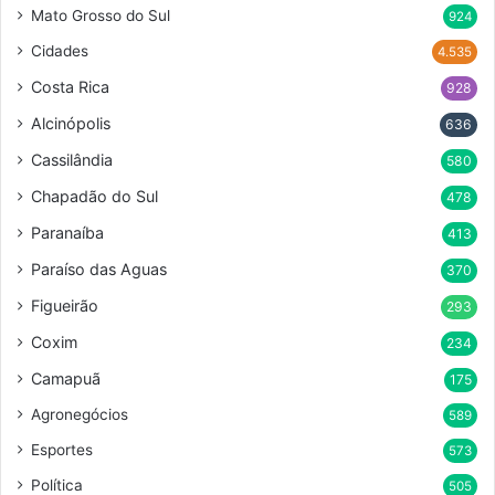
Mato Grosso do Sul
924
Cidades
4.535
Costa Rica
928
Alcinópolis
636
Cassilândia
580
Chapadão do Sul
478
Paranaíba
413
Paraíso das Aguas
370
Figueirão
293
Coxim
234
Camapuã
175
Agronegócios
589
Esportes
573
Política
505