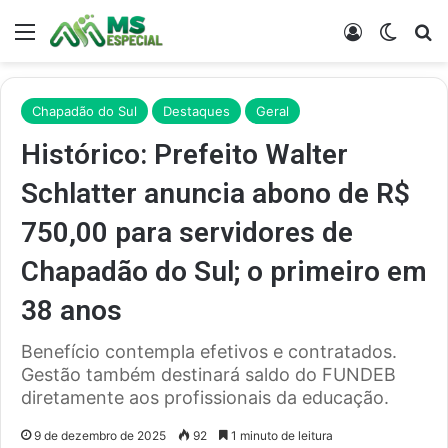
Menu
Entrar
Switch
Pr
Chapadão do Sul
Destaques
Geral
Histórico: Prefeito Walter
Schlatter anuncia abono de R$
750,00 para servidores de
Chapadão do Sul; o primeiro em
38 anos
Benefício contempla efetivos e contratados.
Gestão também destinará saldo do FUNDEB
diretamente aos profissionais da educação.
9 de dezembro de 2025
92
1 minuto de leitura