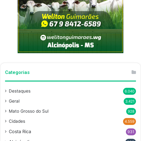
Categorias
Destaques
6.040
Geral
3.421
Mato Grosso do Sul
928
Cidades
4.559
Costa Rica
931