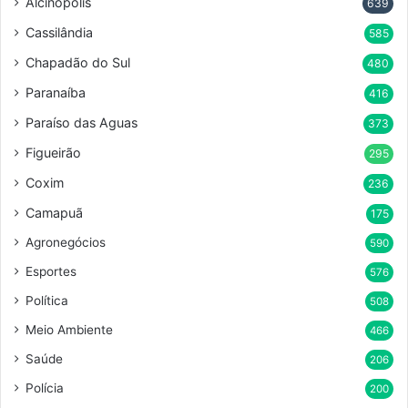
Alcinópolis
639
Cassilândia
585
Chapadão do Sul
480
Paranaíba
416
Paraíso das Aguas
373
Figueirão
295
Coxim
236
Camapuã
175
Agronegócios
590
Esportes
576
Política
508
Meio Ambiente
466
Saúde
206
Polícia
200