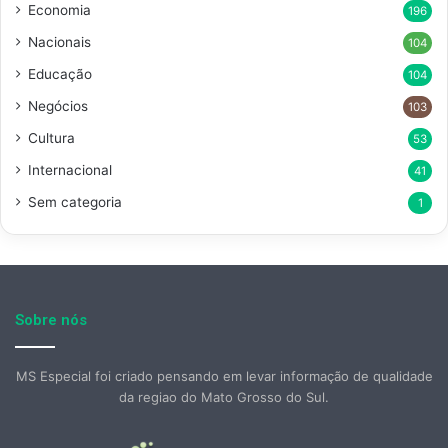
Economia
196
Nacionais
104
Educação
104
Negócios
103
Cultura
53
Internacional
41
Sem categoria
1
Sobre nós
MS Especial foi criado pensando em levar informação de qualidade
da regiao do Mato Grosso do Sul.