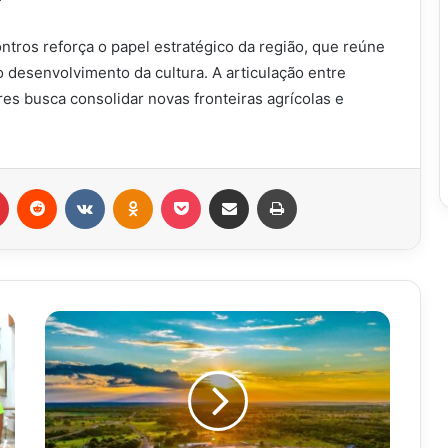
tros reforça o papel estratégico da região, que reúne
o desenvolvimento da cultura. A articulação entre
es busca consolidar novas fronteiras agrícolas e
r
Pinterest
Reddit
VK
OK
Pocket
Compartilhar via e-mail
Imprimir