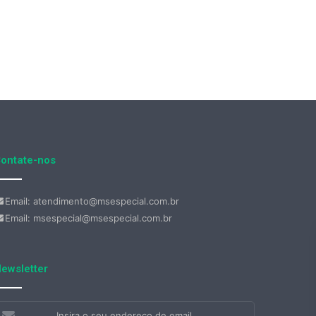
ontate-nos
Email: atendimento@msespecial.com.br
Email: msespecial@msespecial.com.br
ewsletter
nsira