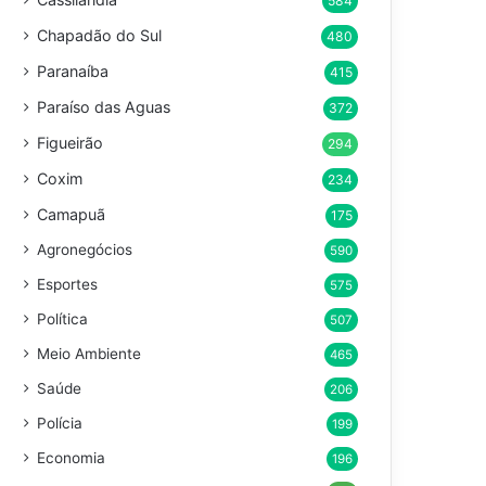
584
Chapadão do Sul
480
Paranaíba
415
Paraíso das Aguas
372
Figueirão
294
Coxim
234
Camapuã
175
Agronegócios
590
Esportes
575
Política
507
Meio Ambiente
465
Saúde
206
Polícia
199
Economia
196