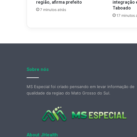
região, afirma prefeito
integração 
Taboado
7 minutos atrás
17 minutos 
Sobre nós
MS Especial foi criado pensando em levar informação de
qualidade da regiao do Mato Grosso do Sul.
About JHealth