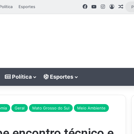
Facebook
YouTube
Instagram
Entrar
Artig
Política
Esportes
Política
Esportes
omia
Geral
Mato Grosso do Sul
Meio Ambiente
e encontro técnico e