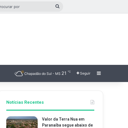
o aleatório
Procurar
por
℃
21
Barra Latera
Seguir
Chapadão do Sul - MS
Notícias Recentes
Valor da Terra Nua em
Paranaíba segue abaixo de