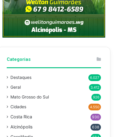
Categorias
Destaques
6.027
Geral
3.412
Mato Grosso do Sul
926
Cidades
4.550
Costa Rica
930
Alcinópolis
638
Cassilândia