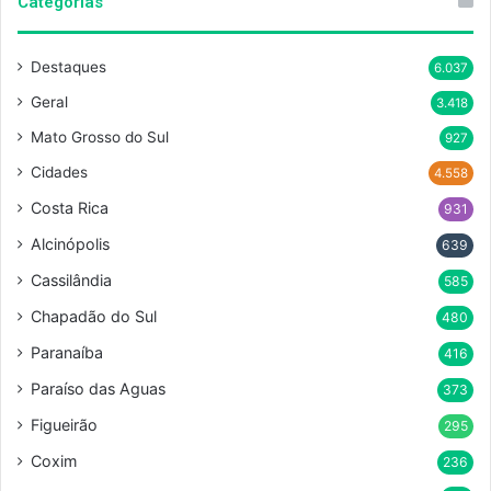
Categorias
Destaques
6.037
Geral
3.418
Mato Grosso do Sul
927
Cidades
4.558
Costa Rica
931
Alcinópolis
639
Cassilândia
585
Chapadão do Sul
480
Paranaíba
416
Paraíso das Aguas
373
Figueirão
295
Coxim
236