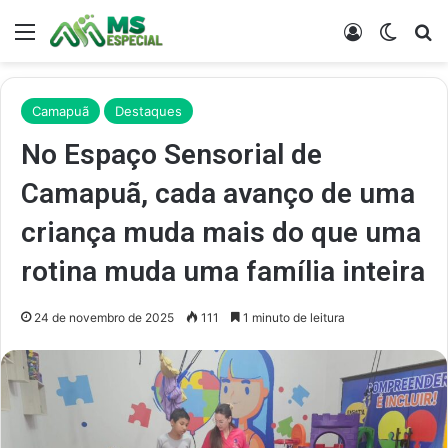
Menu
Entrar
Switch
Pr
Camapuã
Destaques
No Espaço Sensorial de
Camapuã, cada avanço de uma
criança muda mais do que uma
rotina muda uma família inteira
24 de novembro de 2025
111
1 minuto de leitura