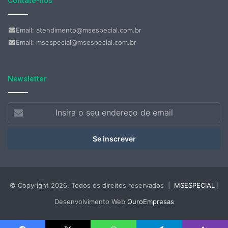
Contate-nos
Email: atendimento@msespecial.com.br
Email: msespecial@msespecial.com.br
Newsletter
Insira
o
seu
endereço
de
email
© Copyright 2026, Todos os direitos reservados |
MSESPECIAL
|
Desenvolvimento Web
OuroEmpresas