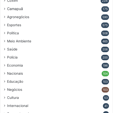
Coxim
234
Camapuã
175
Agronegócios
590
Esportes
575
Política
508
Meio Ambiente
465
Saúde
206
Polícia
200
Economia
196
Nacionais
104
Educação
103
Negócios
103
Cultura
53
Internacional
41