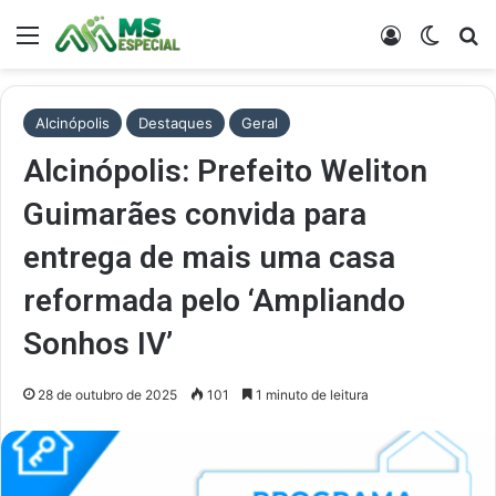
Menu
Entrar
Switch
Pr
Alcinópolis
Destaques
Geral
Alcinópolis: Prefeito Weliton
Guimarães convida para
entrega de mais uma casa
reformada pelo ‘Ampliando
Sonhos IV’
28 de outubro de 2025
101
1 minuto de leitura