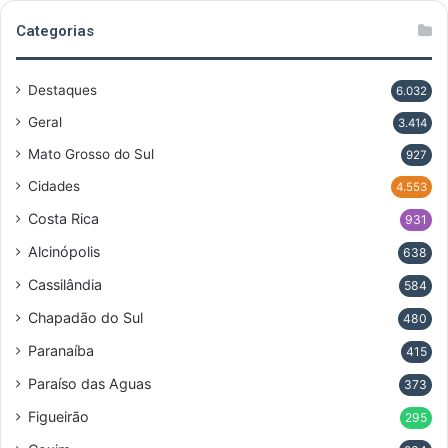
Categorias
Destaques
6.032
Geral
3.414
Mato Grosso do Sul
927
Cidades
4.553
Costa Rica
931
Alcinópolis
638
Cassilândia
584
Chapadão do Sul
480
Paranaíba
415
Paraíso das Aguas
373
Figueirão
295