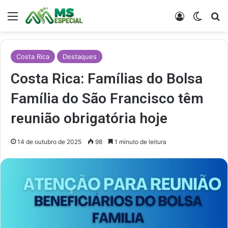
Menu
Entrar
Switch
Pr
Costa Rica
Destaques
Costa Rica: Famílias do Bolsa
Família do São Francisco têm
reunião obrigatória hoje
14 de outubro de 2025
98
1 minuto de leitura