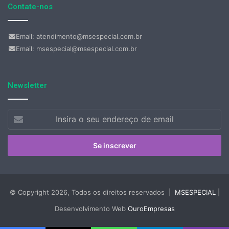
Contate-nos
Email: atendimento@msespecial.com.br
Email: msespecial@msespecial.com.br
Newsletter
Insira
o
seu
endereço
de
email
© Copyright 2026, Todos os direitos reservados |
MSESPECIAL
|
Desenvolvimento Web
OuroEmpresas