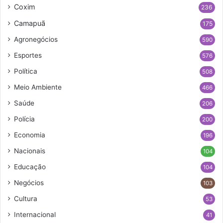
Coxim
236
Camapuã
175
Agronegócios
590
Esportes
576
Política
508
Meio Ambiente
466
Saúde
206
Polícia
200
Economia
196
Nacionais
104
Educação
104
Negócios
103
Cultura
53
Internacional
41