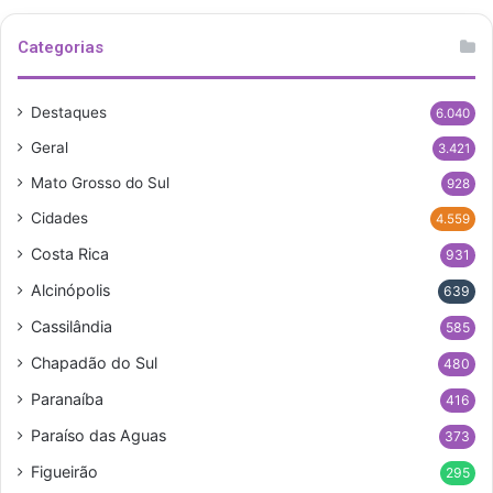
Categorias
Destaques
6.040
Geral
3.421
Mato Grosso do Sul
928
Cidades
4.559
Costa Rica
931
Alcinópolis
639
Cassilândia
585
Chapadão do Sul
480
Paranaíba
416
Paraíso das Aguas
373
Figueirão
295