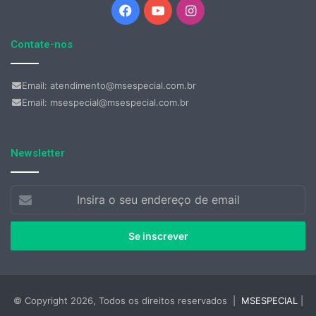
Facebook
YouTube
Instagram
Contate-nos
Email: atendimento@msespecial.com.br
Email: msespecial@msespecial.com.br
Newsletter
Insira
o
seu
endereço
de
email
© Copyright 2026, Todos os direitos reservados |
MSESPECIAL
|