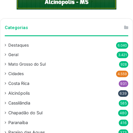
Categorias
Destaques
6.040
Geral
3.421
Mato Grosso do Sul
928
Cidades
4.559
Costa Rica
931
Alcinópolis
639
Cassilândia
585
Chapadão do Sul
480
Paranaíba
416
Paraíso das Aguas
373