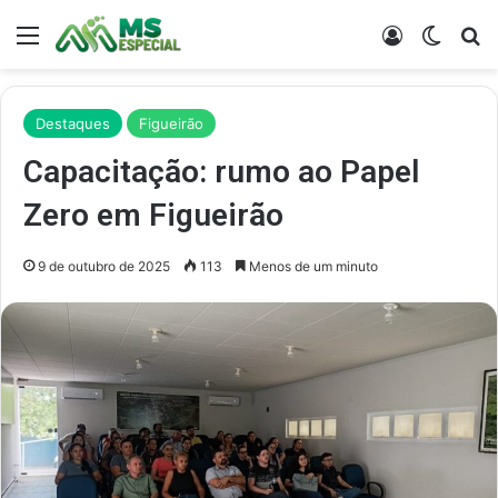
Menu
Entrar
Switch
Pr
Destaques
Figueirão
Capacitação: rumo ao Papel
Zero em Figueirão
9 de outubro de 2025
113
Menos de um minuto