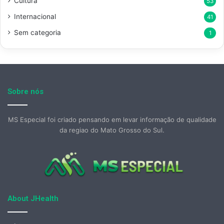
Cultura
53
Internacional
41
Sem categoria
1
Sobre nós
MS Especial foi criado pensando em levar informação de qualidade
da regiao do Mato Grosso do Sul.
About JHealth