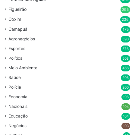
Figueirão
295
Coxim
236
Camapuã
175
Agronegócios
590
Esportes
576
Política
508
Meio Ambiente
466
Saúde
206
Polícia
200
Economia
196
Nacionais
104
Educação
104
Negócios
103