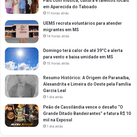
Pais com música, cultura e talentos locais
em Aparecida do Taboado
11 horas atrás
UEMS recruta voluntários para atender
migrantes em MS
14 horas atrás
Domingo terá calor de até 39°C e alerta
para vento e baixa umidade em MS
15 horas atrás
Resumo Histórico: A Origem de Paranaíba,
Alexandrita e Limeira do Oeste pela Família
Garcia Leal
1 dia atrás
Peão de Cassilândia vence o desafio “O
Grande Ditado Bandeirantes” e fatura R$ 10
mil na Exposul
1 dia atrás