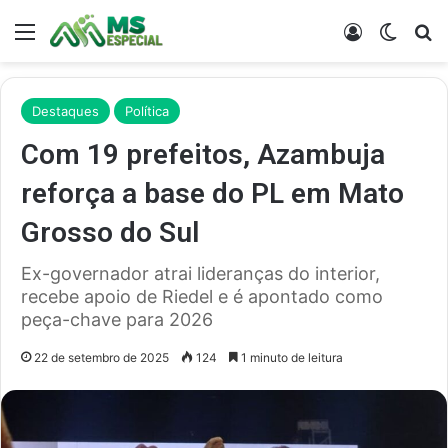
Menu
Entrar
Switch
Pr
Destaques
Política
Com 19 prefeitos, Azambuja
reforça a base do PL em Mato
Grosso do Sul
Ex-governador atrai lideranças do interior,
recebe apoio de Riedel e é apontado como
peça-chave para 2026
22 de setembro de 2025
124
1 minuto de leitura