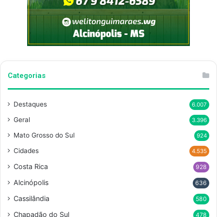
Categorias
Destaques
6.007
Geral
3.396
Mato Grosso do Sul
924
Cidades
4.535
Costa Rica
928
Alcinópolis
636
Cassilândia
580
Chapadão do Sul
478