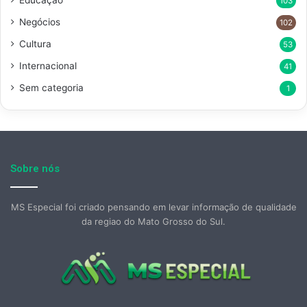
103
Negócios
102
Cultura
53
Internacional
41
Sem categoria
1
Sobre nós
MS Especial foi criado pensando em levar informação de qualidade
da regiao do Mato Grosso do Sul.