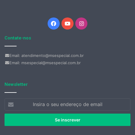
Facebook
YouTube
Instagram
Contate-nos
Email: atendimento@msespecial.com.br
Email: msespecial@msespecial.com.br
Newsletter
Insira
o
seu
endereço
de
email