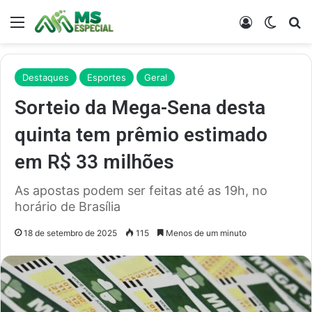
Menu
Entrar
Switch
Pr
Destaques
Esportes
Geral
Sorteio da Mega-Sena desta
quinta tem prêmio estimado
em R$ 33 milhões
As apostas podem ser feitas até as 19h, no
horário de Brasília
18 de setembro de 2025
115
Menos de um minuto