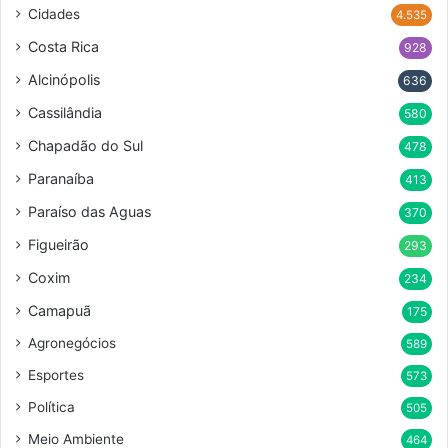
Cidades
4.535
Costa Rica
928
Alcinópolis
636
Cassilândia
580
Chapadão do Sul
478
Paranaíba
413
Paraíso das Aguas
370
Figueirão
293
Coxim
234
Camapuã
175
Agronegócios
589
Esportes
573
Política
505
Meio Ambiente
464