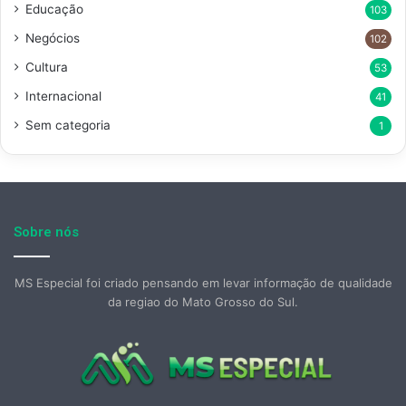
Educação
103
Negócios
102
Cultura
53
Internacional
41
Sem categoria
1
Sobre nós
MS Especial foi criado pensando em levar informação de qualidade
da regiao do Mato Grosso do Sul.