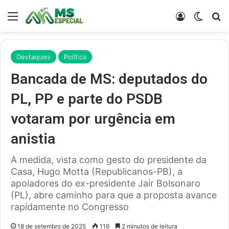
Menu
Entrar
Switch
Pr
Destaques
Política
Bancada de MS: deputados do
PL, PP e parte do PSDB
votaram por urgência em
anistia
A medida, vista como gesto do presidente da
Casa, Hugo Motta (Republicanos-PB), a
apoiadores do ex-presidente Jair Bolsonaro
(PL), abre caminho para que a proposta avance
rapidamente no Congresso
18 de setembro de 2025
116
2 minutos de leitura