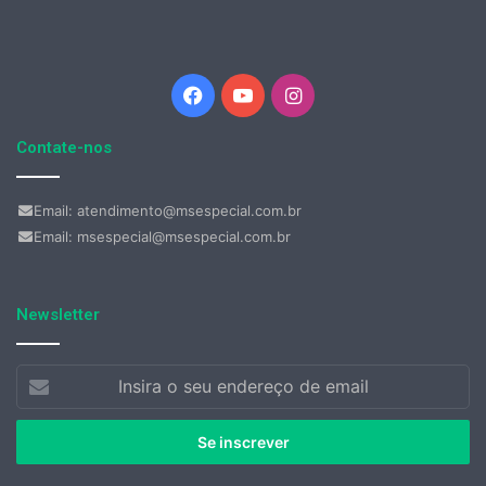
Facebook
YouTube
Instagram
Contate-nos
Email: atendimento@msespecial.com.br
Email: msespecial@msespecial.com.br
Newsletter
Insira
o
seu
endereço
de