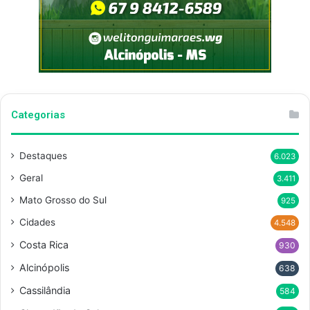
Categorias
Destaques
6.023
Geral
3.411
Mato Grosso do Sul
925
Cidades
4.548
Costa Rica
930
Alcinópolis
638
Cassilândia
584