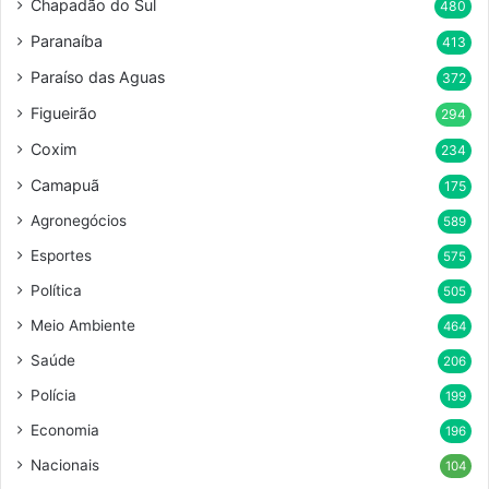
Chapadão do Sul
480
Paranaíba
413
Paraíso das Aguas
372
Figueirão
294
Coxim
234
Camapuã
175
Agronegócios
589
Esportes
575
Política
505
Meio Ambiente
464
Saúde
206
Polícia
199
Economia
196
Nacionais
104