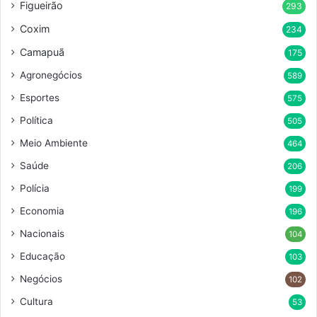
Figueirão
293
Coxim
234
Camapuã
175
Agronegócios
589
Esportes
575
Política
505
Meio Ambiente
464
Saúde
206
Polícia
199
Economia
196
Nacionais
104
Educação
103
Negócios
102
Cultura
53