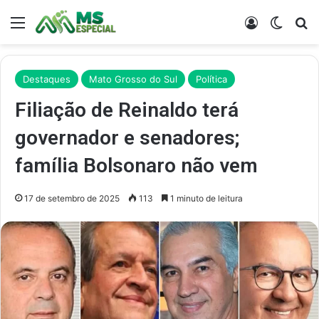
Menu
Entrar
Switch
Pr
Destaques
Mato Grosso do Sul
Política
Filiação de Reinaldo terá
governador e senadores;
família Bolsonaro não vem
17 de setembro de 2025
113
1 minuto de leitura