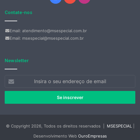
Contate-nos
Email: atendimento@msespecial.com.br
Email: msespecial@msespecial.com.br
Newsletter
Insira
o
seu
endereço
de
email
© Copyright 2026, Todos os direitos reservados |
MSESPECIAL
|
Desenvolvimento Web
OuroEmpresas