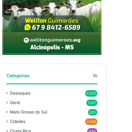
Categorias
Destaques
6.023
Geral
3.411
Mato Grosso do Sul
925
Cidades
4.548
Costa Rica
930