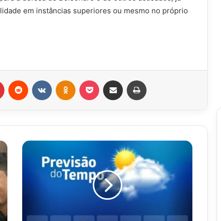
ulidade em instâncias superiores ou mesmo no próprio
r
Pinterest
Reddit
VK
OK
Pocket
Compartilhar via e-mail
Imprimir