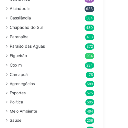
Alcinópolis
638
Cassilândia
584
Chapadão do Sul
480
Paranaíba
413
Paraíso das Aguas
372
Figueirão
294
Coxim
234
Camapuã
175
Agronegócios
589
Esportes
575
Política
505
Meio Ambiente
464
Saúde
206