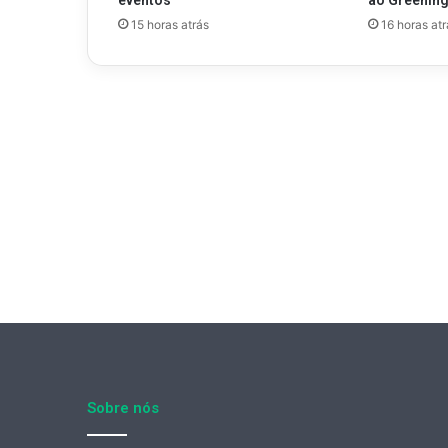
eventos
ao Greenin
15 horas atrás
16 horas atr
Sobre nós