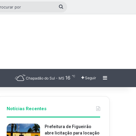
go aleatório
Procurar
por
℃
16
Barra Latera
Seguir
Chapadão do Sul - MS
Notícias Recentes
Prefeitura de Figueirão
abre licitação para locação