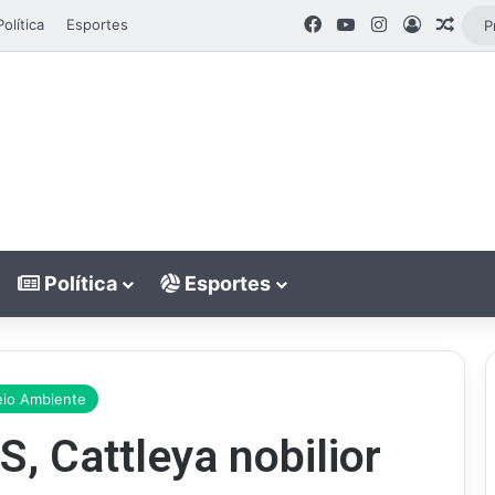
Facebook
YouTube
Instagram
Entrar
Artig
Política
Esportes
Política
Esportes
io Ambiente
, Cattleya nobilior