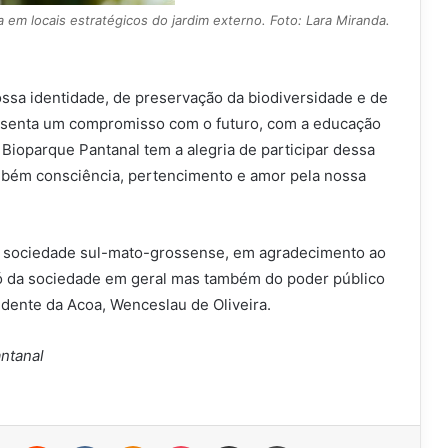
da em locais estratégicos do jardim externo. Foto: Lara Miranda.
ssa identidade, de preservação da biodiversidade e de
resenta um compromisso com o futuro, com a educação
Bioparque Pantanal tem a alegria de participar dessa
ambém consciência, pertencimento e amor pela nossa
 sociedade sul-mato-grossense, em agradecimento ao
ó da sociedade em geral mas também do poder público
dente da Acoa, Wenceslau de Oliveira.
ntanal
r
Pinterest
Reddit
VK
OK
Pocket
Compartilhar via e-mail
Imprimir