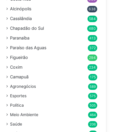
Alcinópolis
638
Cassilândia
584
Chapadão do Sul
480
Paranaíba
413
Paraíso das Aguas
372
Figueirão
294
Coxim
234
Camapuã
175
Agronegócios
589
Esportes
575
Política
505
Meio Ambiente
464
Saúde
206