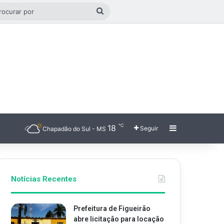
o aleatório
Procurar
por
℃
18
Barra Latera
Seguir
Chapadão do Sul - MS
Notícias Recentes
Prefeitura de Figueirão
abre licitação para locação