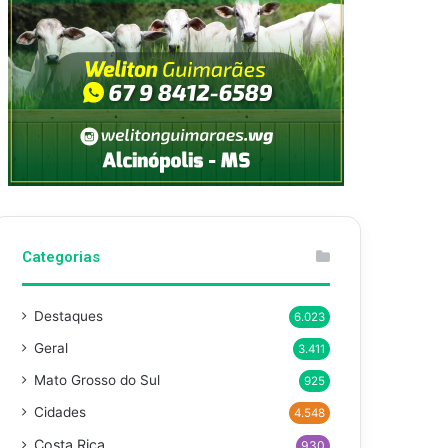
Categorias
Destaques
6.023
Geral
3.411
Mato Grosso do Sul
925
Cidades
4.548
Costa Rica
930