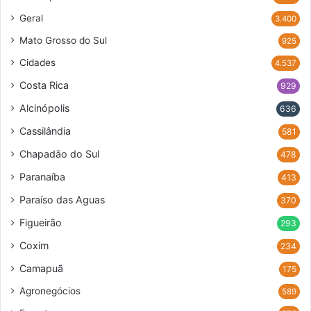
Geral
3.400
Mato Grosso do Sul
925
Cidades
4.537
Costa Rica
929
Alcinópolis
636
Cassilândia
581
Chapadão do Sul
478
Paranaíba
413
Paraíso das Aguas
370
Figueirão
293
Coxim
234
Camapuã
175
Agronegócios
589