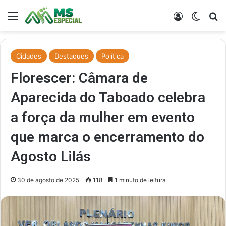
Menu
Entrar
Switch
Pr
Cidades
Destaques
Política
Florescer: Câmara de
Aparecida do Taboado celebra
a força da mulher em evento
que marca o encerramento do
Agosto Lilás
30 de agosto de 2025
118
1 minuto de leitura