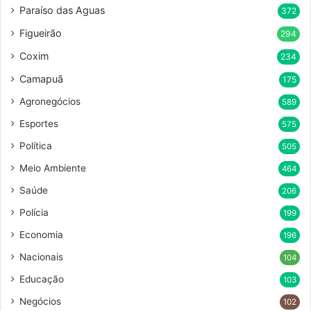
Paraíso das Aguas
372
Figueirão
294
Coxim
234
Camapuã
175
Agronegócios
589
Esportes
575
Política
505
Meio Ambiente
464
Saúde
206
Polícia
199
Economia
196
Nacionais
104
Educação
103
Negócios
102