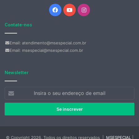
Facebook
YouTube
Instagram
Contate-nos
Email: atendimento@msespecial.com.br
Email: msespecial@msespecial.com.br
Newsletter
Insira
o
seu
endereço
de
email
© Copyright 2026, Todos os direitos reservados |
MSESPECIAL
|