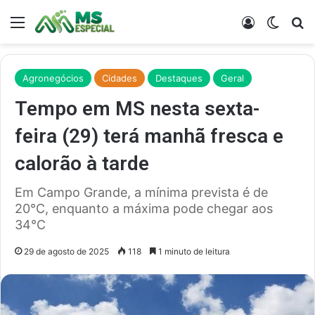
Menu
Entrar
Switch
Pr
Agronegócios
Cidades
Destaques
Geral
Tempo em MS nesta sexta-
feira (29) terá manhã fresca e
calorão à tarde
Em Campo Grande, a mínima prevista é de
20°C, enquanto a máxima pode chegar aos
34°C
29 de agosto de 2025
118
1 minuto de leitura