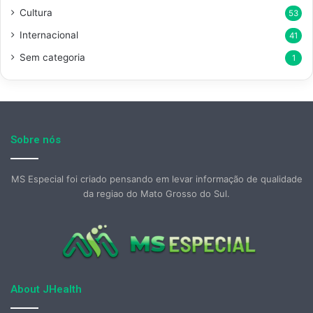
Cultura
53
Internacional
41
Sem categoria
1
Sobre nós
MS Especial foi criado pensando em levar informação de qualidade
da regiao do Mato Grosso do Sul.
About JHealth