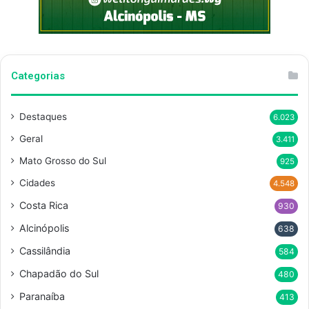
Categorias
Destaques
6.023
Geral
3.411
Mato Grosso do Sul
925
Cidades
4.548
Costa Rica
930
Alcinópolis
638
Cassilândia
584
Chapadão do Sul
480
Paranaíba
413