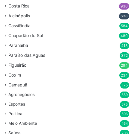
Costa Rica
930
Alcinópolis
638
Cassilândia
584
Chapadão do Sul
480
Paranaíba
413
Paraíso das Aguas
372
Figueirão
294
Coxim
234
Camapuã
175
Agronegócios
589
Esportes
575
Política
506
Meio Ambiente
464
Saúde
206