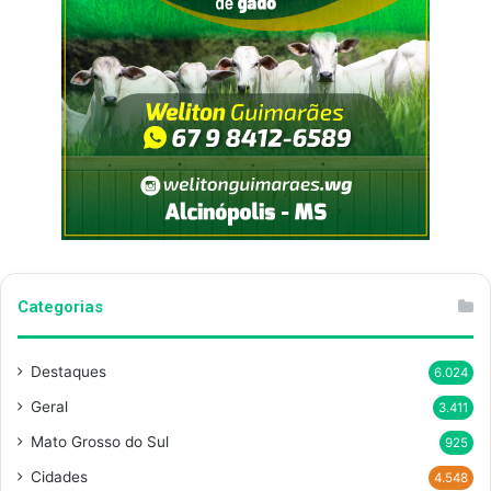
Categorias
Destaques
6.024
Geral
3.411
Mato Grosso do Sul
925
Cidades
4.548