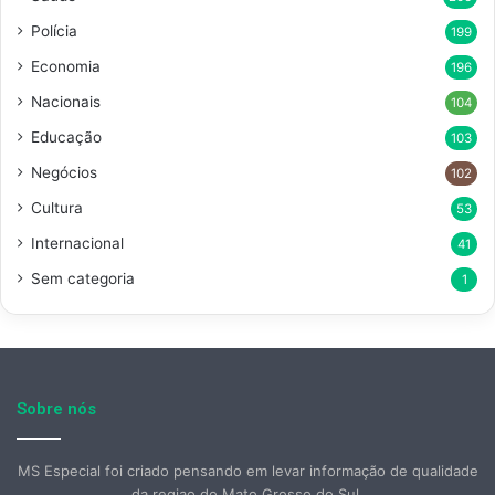
Polícia
199
Economia
196
Nacionais
104
Educação
103
Negócios
102
Cultura
53
Internacional
41
Sem categoria
1
Sobre nós
MS Especial foi criado pensando em levar informação de qualidade
da regiao do Mato Grosso do Sul.