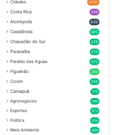
Cidades
4.535
Costa Rica
928
Alcinópolis
636
Cassilândia
580
Chapadão do Sul
478
Paranaíba
413
Paraíso das Aguas
370
Figueirão
293
Coxim
234
Camapuã
175
Agronegócios
589
Esportes
573
Política
504
Meio Ambiente
464