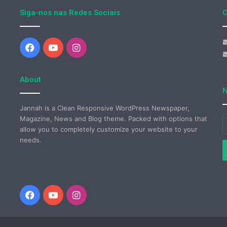
Siga-nos nas Redes Sociais
C
Facebook
YouTube
Instagram
About
N
Jannah is a Clean Responsive WordPress Newspaper,
Magazine, News and Blog theme. Packed with options that
I
allow you to completely customize your website to your
o
needs.
s
e
d
e
Facebook
YouTube
Instagram