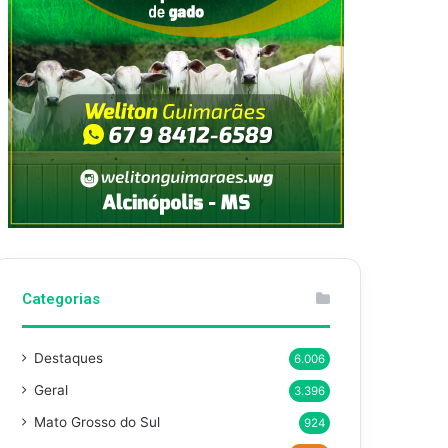
Categorias
Destaques
6.006
Geral
3.396
Mato Grosso do Sul
924