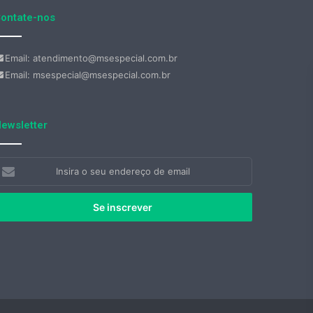
ontate-nos
Email: atendimento@msespecial.com.br
Email: msespecial@msespecial.com.br
ewsletter
nsira
eu
ndereço
e
mail