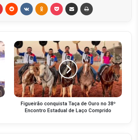
r
Pinterest
Reddit
VK
OK
Pocket
Compartilhar via e-mail
Imprimir
Figueirão conquista Taça de Ouro no 38º
Encontro Estadual de Laço Comprido