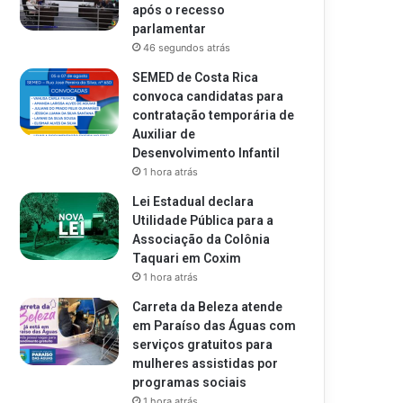
após o recesso
parlamentar
46 segundos atrás
SEMED de Costa Rica
convoca candidatas para
contratação temporária de
Auxiliar de
Desenvolvimento Infantil
1 hora atrás
Lei Estadual declara
Utilidade Pública para a
Associação da Colônia
Taquari em Coxim
1 hora atrás
Carreta da Beleza atende
em Paraíso das Águas com
serviços gratuitos para
mulheres assistidas por
programas sociais
1 hora atrás