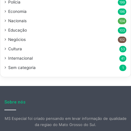
Polícia
199
Economia
196
Nacionais
104
Educação
103
Negócios
102
Cultura
53
Internacional
41
Sem categoria
1
Sobre nós
MS Especial foi criado pensando em levar informação de qualidade
da regiao do Mato Grosso do Sul.