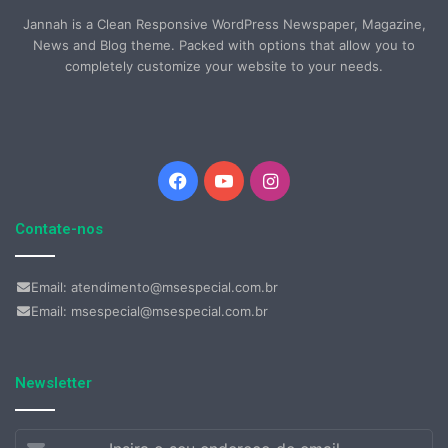
Jannah is a Clean Responsive WordPress Newspaper, Magazine,
News and Blog theme. Packed with options that allow you to
completely customize your website to your needs.
Facebook
YouTube
Instagram
Contate-nos
Email: atendimento@msespecial.com.br
Email: msespecial@msespecial.com.br
Newsletter
Insira