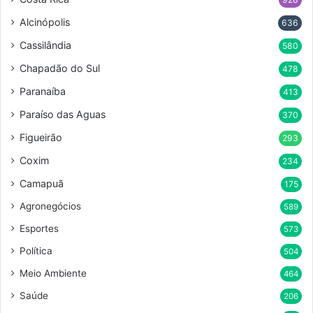
Alcinópolis
636
Cassilândia
580
Chapadão do Sul
478
Paranaíba
413
Paraíso das Aguas
370
Figueirão
293
Coxim
234
Camapuã
175
Agronegócios
589
Esportes
573
Política
504
Meio Ambiente
464
Saúde
206