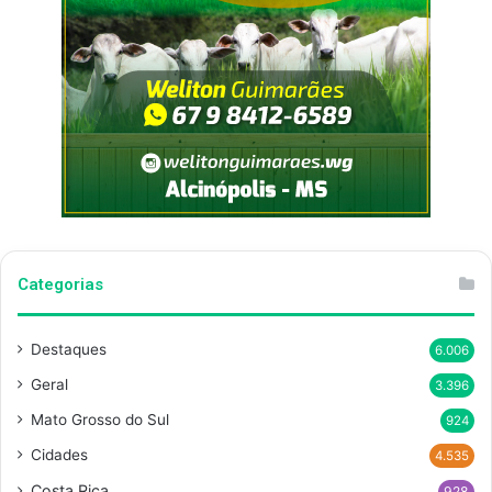
Categorias
Destaques
6.006
Geral
3.396
Mato Grosso do Sul
924
Cidades
4.535
Costa Rica
928