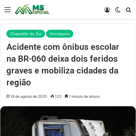
Menu
Entrar
Switch
Pr
Chapadão do Sul
Destaques
Acidente com ônibus escolar
na BR-060 deixa dois feridos
graves e mobiliza cidades da
região
18 de agosto de 2025
123
1 minuto de leitura