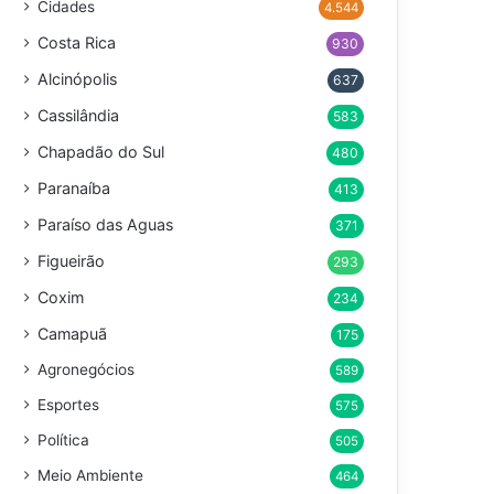
Cidades
4.544
Costa Rica
930
Alcinópolis
637
Cassilândia
583
Chapadão do Sul
480
Paranaíba
413
Paraíso das Aguas
371
Figueirão
293
Coxim
234
Camapuã
175
Agronegócios
589
Esportes
575
Política
505
Meio Ambiente
464