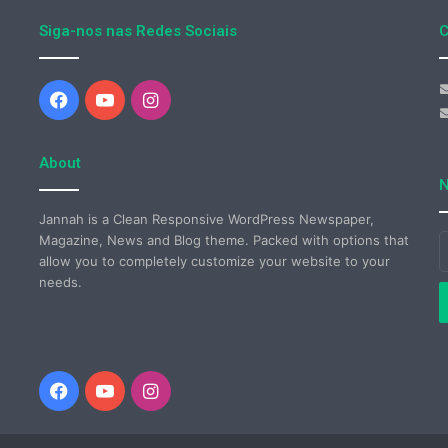
Siga-nos nas Redes Sociais
C
Facebook
YouTube
Instagram
About
N
Jannah is a Clean Responsive WordPress Newspaper,
Magazine, News and Blog theme. Packed with options that
I
allow you to completely customize your website to your
o
needs.
s
e
d
e
Facebook
YouTube
Instagram