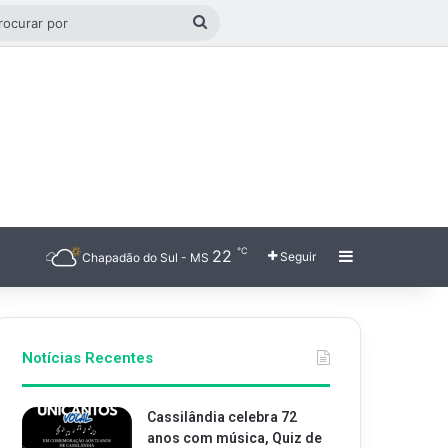
o aleatório
Procurar
por
℃
22
Barra Latera
Seguir
Chapadão do Sul - MS
Notícias Recentes
Cassilândia celebra 72
anos com música, Quiz de