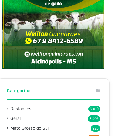
Categorias
Destaques
6.019
Geral
3.407
Mato Grosso do Sul
925