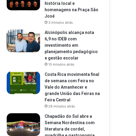
história local e
homenagens na Praça São
José
3 minutos atrás
Alcinópolis alcança nota
6,9 no IDEB com
investimento em
planejamento pedagógico
e gestão escolar
10 minutos atrás
Costa Rica movimenta final
de semana com Feira no
Vale do Amanhecer e
grande União das Feiras na
Feira Central
28 minutos atrás
Chapadão do Sul abre a
Semana Nordestina com
literatura de cordel,
quadrilha e gastronomia