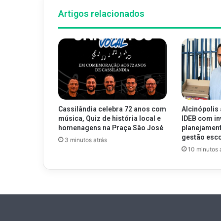
Artigos relacionados
Cassilândia celebra 72 anos com
Alcinópolis 
música, Quiz de história local e
IDEB com i
homenagens na Praça São José
planejamen
gestão esco
3 minutos atrás
10 minutos 