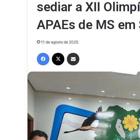
sediar a XII Olim
APAEs de MS em
11 de agosto de 2025
Facebook
X
Compartilhar via e-mail