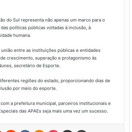
o do Sul representa não apenas um marco para o
s políticas públicas voltadas à inclusão, à
gnidade humana.
união entre as instituições públicas e entidades
s de crescimento, superação e protagonismo às
unes, secretário de Esporte.
 diferentes regiões do estado, proporcionando dias de
clusão por meio do esporte.
om a prefeitura municipal, parceiros institucionais e
 Especiais das APAEs seja mais uma vez um sucesso.
r
Pinterest
Reddit
VK
OK
Pocket
Compartilhar via e-mail
Imprimir