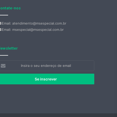
ontate-nos
Email: atendimento@msespecial.com.br
Email: msespecial@msespecial.com.br
ewsletter
nsira
eu
ndereço
e
mail