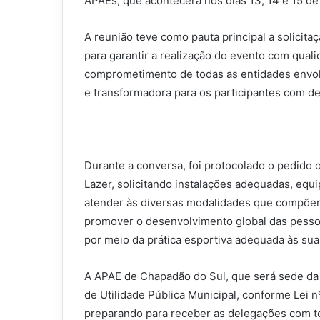
APAEs, que acontecerá nos dias 13, 14 e 15 d
A reunião teve como pauta principal a solicita
para garantir a realização do evento com quali
comprometimento de todas as entidades envolv
e transformadora para os participantes com defi
Durante a conversa, foi protocolado o pedido o
Lazer, solicitando instalações adequadas, equ
atender às diversas modalidades que compõem o
promover o desenvolvimento global das pessoa
por meio da prática esportiva adequada às su
A APAE de Chapadão do Sul, que será sede da 
de Utilidade Pública Municipal, conforme Lei 
preparando para receber as delegações com to