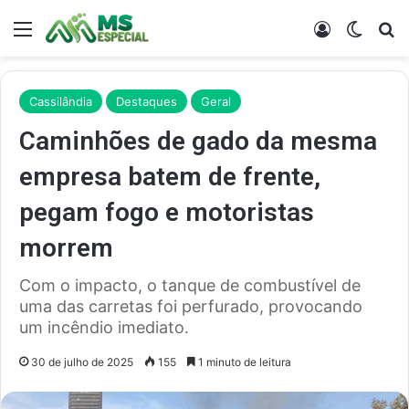
Menu
Entrar
Switch
Pr
Cassilândia
Destaques
Geral
Caminhões de gado da mesma
empresa batem de frente,
pegam fogo e motoristas
morrem
Com o impacto, o tanque de combustível de
uma das carretas foi perfurado, provocando
um incêndio imediato.
30 de julho de 2025
155
1 minuto de leitura