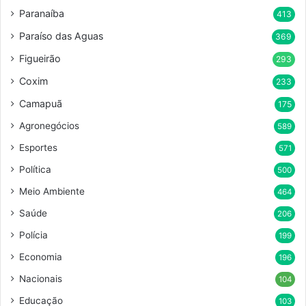
Paranaíba
413
Paraíso das Aguas
369
Figueirão
293
Coxim
233
Camapuã
175
Agronegócios
589
Esportes
571
Política
500
Meio Ambiente
464
Saúde
206
Polícia
199
Economia
196
Nacionais
104
Educação
103