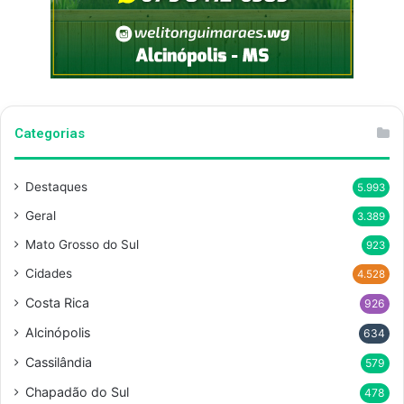
Categorias
Destaques
5.993
Geral
3.389
Mato Grosso do Sul
923
Cidades
4.528
Costa Rica
926
Alcinópolis
634
Cassilândia
579
Chapadão do Sul
478