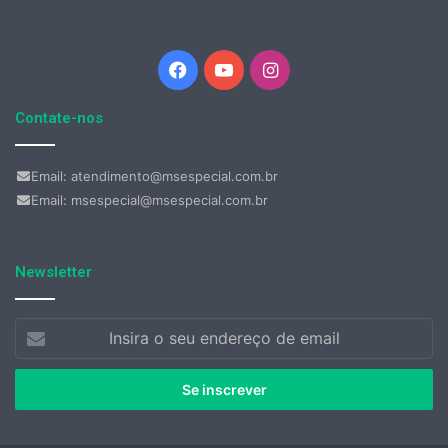
Facebook
YouTube
Instagram
Contate-nos
Email: atendimento@msespecial.com.br
Email: msespecial@msespecial.com.br
Newsletter
Insira
o
seu
endereço
de
email