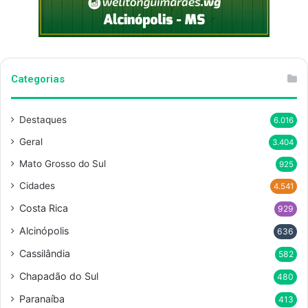
Categorias
Destaques
6.016
Geral
3.404
Mato Grosso do Sul
925
Cidades
4.541
Costa Rica
929
Alcinópolis
636
Cassilândia
582
Chapadão do Sul
480
Paranaíba
413