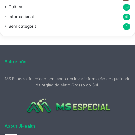
Cultura
53
Internacional
41
Sem categoria
1
Sobre nós
MS Especial foi criado pensando em levar informação de qualidade
da regiao do Mato Grosso do Sul.
About JHealth