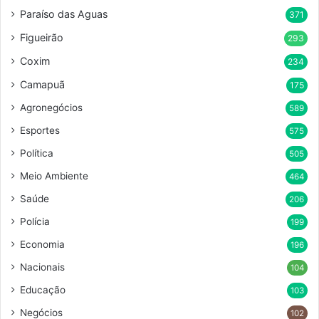
Paraíso das Aguas
371
Figueirão
293
Coxim
234
Camapuã
175
Agronegócios
589
Esportes
575
Política
505
Meio Ambiente
464
Saúde
206
Polícia
199
Economia
196
Nacionais
104
Educação
103
Negócios
102