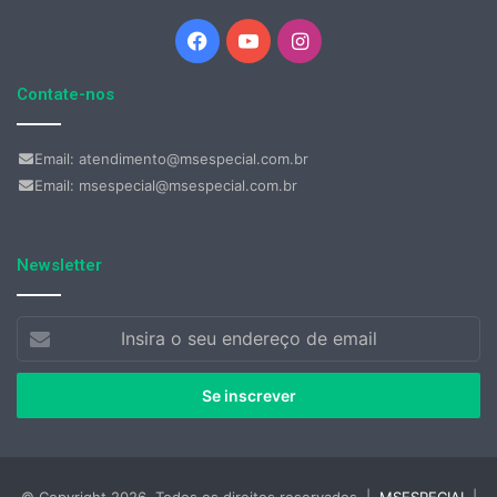
Facebook
YouTube
Instagram
Contate-nos
Email: atendimento@msespecial.com.br
Email: msespecial@msespecial.com.br
Newsletter
Insira
o
seu
endereço
de
email
© Copyright 2026, Todos os direitos reservados |
MSESPECIAL
|