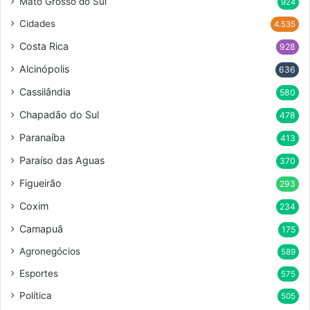
Mato Grosso do Sul
924
Cidades
4.535
Costa Rica
928
Alcinópolis
636
Cassilândia
580
Chapadão do Sul
478
Paranaíba
413
Paraíso das Aguas
370
Figueirão
293
Coxim
234
Camapuã
175
Agronegócios
589
Esportes
575
Política
505