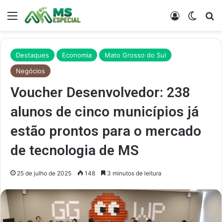
Menu
Entrar
Switch
Pr
Destaques
Economia
Mato Grosso do Sul
Negócios
Voucher Desenvolvedor: 238
alunos de cinco municípios já
estão prontos para o mercado
de tecnologia de MS
25 de julho de 2025
148
3 minutos de leitura